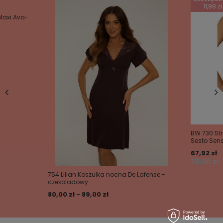
11,98 zł
 Maxi Ava-
BW 730 Str
Sesto Sen
67,92 zł
79,90 zł
754 Lilian Koszulka nocna De Lafense -
czekoladowy
80,00 zł - 89,00 zł