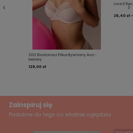
Love It Rę
26,40 zł -
Twoje imię
Twój email
2102 Biustonosz Półusztywniany Ava -
beżowy
Wyślij opinię
129,00 zł
Zainspiruj się
Podobne do tego co właśnie oglądasz
Oszczędz