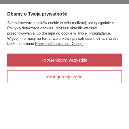
Dbamy o Twoją prywatność
Zobacz również
Sklep korzysta z plików cookie w celu realizacji usług zgodnie z
Inne rzeczy od tego samego producenta
Polityką dotyczącą cookies
. Możesz określić warunki
przechowywania lub dostępu do cookie w Twojej przeglądarce.
×
✨ Asystent zakupowy
Więcej informacji na temat warunków i prywatności można znaleźć
Napisz czego szukasz — pokażę
także na stronie
Prywatność i warunki Google
.
gotowe propozycje.
Oszczędzasz
16,90 zł
briella -
✨
AI
Potwierdzam wszystkie
Konfiguracja zgód
Dodaj do koszyka