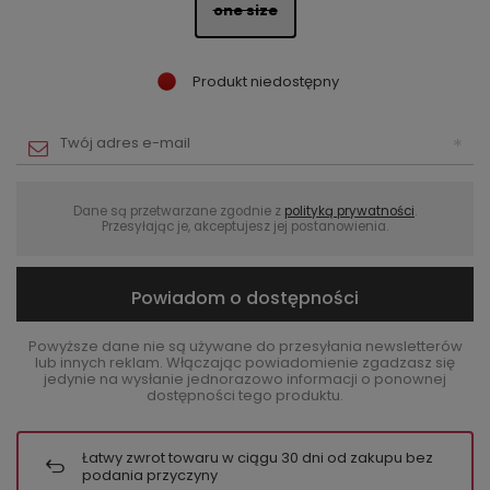
one size
Produkt niedostępny
Dane są przetwarzane zgodnie z
polityką prywatności
.
Przesyłając je, akceptujesz jej postanowienia.
Powiadom o dostępności
Powyższe dane nie są używane do przesyłania newsletterów
lub innych reklam. Włączając powiadomienie zgadzasz się
jedynie na wysłanie jednorazowo informacji o ponownej
dostępności tego produktu.
Łatwy zwrot towaru w ciągu
30
dni od zakupu bez
podania przyczyny