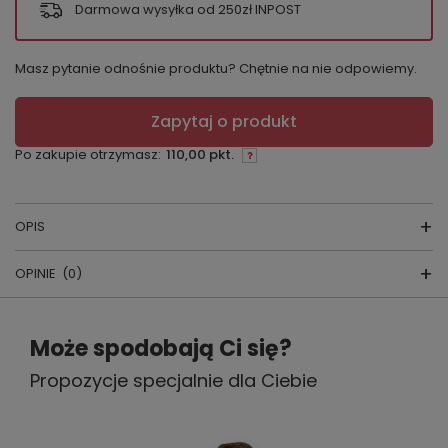
Darmowa wysyłka od 250zł INPOST
Masz pytanie odnośnie produktu? Chętnie na nie odpowiemy.
Zapytaj o produkt
Po zakupie otrzymasz:
110,00 pkt.
OPIS
OPINIE
(0)
Komplet ręczników
Napisz swoją opinię
Zestaw ręczników zapakowanych w kartonowe
Może spodobają Ci się?
opakowanie. Ręczniki są wykonane w 100% z
Propozycje specjalnie dla Ciebie
Twoja ocena:
miękkiej i chłonnej bawełny, przyjemnej w dotyku i
5/5
trwałej. Wysoka jakość ręczników oraz estetyczne
hafty sprawią, że na długie lata pozostaną niezwykłą
pamiątką.