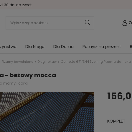
I 30 dni na zwrot
Z
rzyństwo
Dla Niego
Dla Domu
Pomysł na prezent
B
Piżamy bawełniane
Długi rękaw
Cornette 671/344 Evening Piżama damska
ka - beżowy mocca
la mamy i córki
156,0
KOMPLET