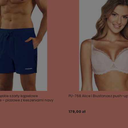
skie szorty kąpielowe
PU-768 Alice I Biustonosz push-u
 – plażowe z kieszeniami navy
179,00 zł