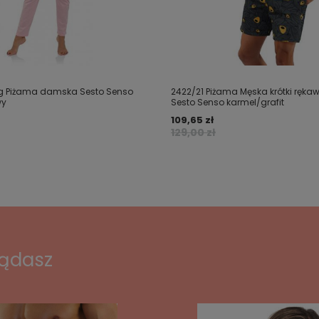
g Piżama damska Sesto Senso
2422/21 Piżama Męska krótki rękaw
wy
Sesto Senso karmel/grafit
109,65 zł
129,00 zł
lądasz