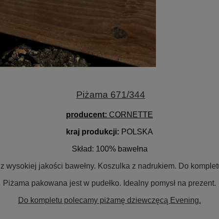
Piżama 671/344
producent:
CORNETTE
kraj produkcji:
POLSKA
Skład
:
100%
bawełna
wysokiej jakości bawełny. Koszulka z nadrukiem. Do kompletu
Piżama pakowana jest w pudełko. Idealny pomysł na prezent.
Do kompletu polecamy piżamę dziewczęcą Evening.