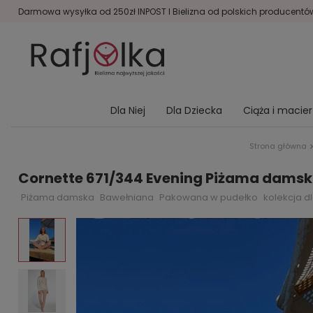
Darmowa wysyłka od 250zł INPOST I Bielizna od polskich producentów 
Dla Niej
Dla Dziecka
Ciąża i macie
Strona główna
Cornette 671/344 Evening Piżama dams
Piżama damska
Bawełniana
Pakowana w pudełko
kolekcja d