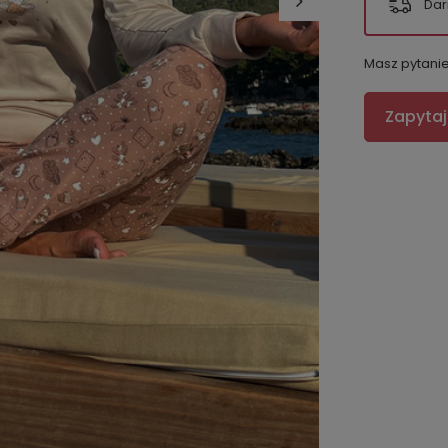
Dar
Masz pytani
Zapytaj