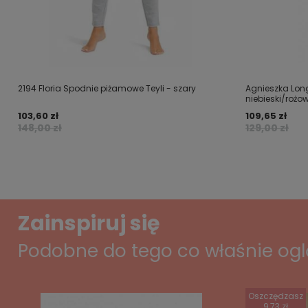
2194 Floria Spodnie piżamowe Teyli - szary
Agnieszka Lon
niebieski/rożo
103,60 zł
109,65 zł
148,00 zł
129,00 zł
Zainspiruj się
Podobne do tego co właśnie og
Oszczędzasz
9,73 zł