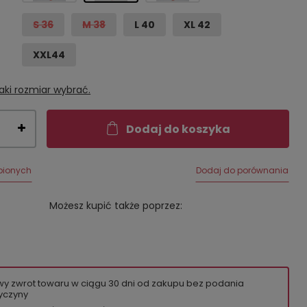
S 36
M 38
L 40
XL 42
XXL44
aki rozmiar wybrać.
Dodaj do koszyka
bionych
Dodaj do porównania
Możesz kupić także poprzez:
wy zwrot towaru w ciągu
30
dni od zakupu bez podania
yczyny