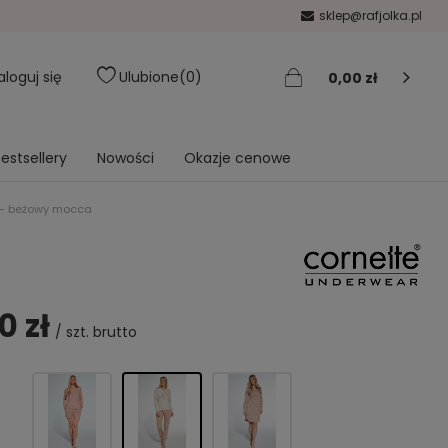
sklep@rafjolka.pl
aloguj się
Ulubione
0
0,00 zł
estsellery
Nowości
Okazje cenowe
 - beżowy mocca
0 zł
/
szt.
brutto