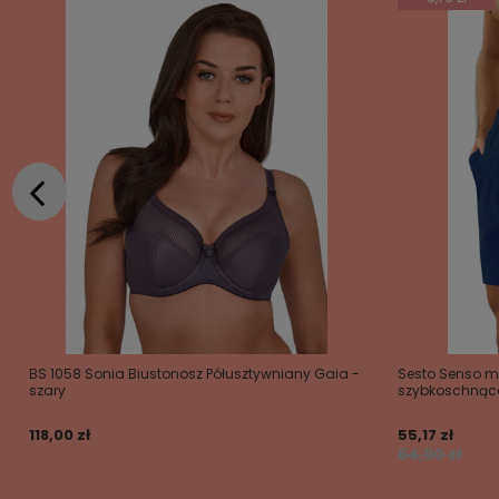
BS 1058 Sonia Biustonosz Półusztywniany Gaia -
Sesto Senso mę
szary
szybkoschnące
118,00 zł
55,17 zł
64,90 zł