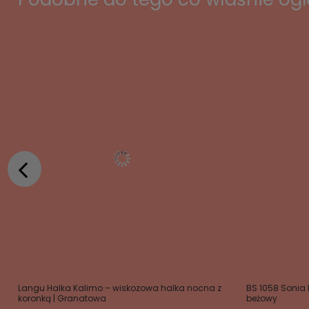
Langu Halka Kalimo – wiskozowa halka nocna z
BS 1058 Sonia 
koronką | Granatowa
beżowy