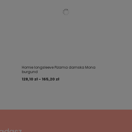
Homie longsleeve Piżama damska Mona
burgund
128,10 zł - 165,20 zł
lądasz