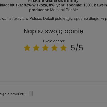
Piżama damska Infinity
kład: bluzka: 92% wiskoza, 8% lycra; spodnie: 100% baweł
producent:
Momenti Per Me
wana i uszyta w Polsce. Dekolt półokrągły, spodnie długie, w 
Napisz swoją opinię
Twoja ocena:
5/5
djęcie produktu: