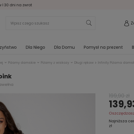
I 30 dni na zwrot
Z
rzyństwo
Dla Niego
Dla Domu
Pomysł na prezent
B
ej
Piżamy damskie
Piżamy z wiskozy
Długi rękaw
Infinity Piżama dams
pink
bawełna
199,90 zł
139,9
Oszczędzas
Najniższa c
zł