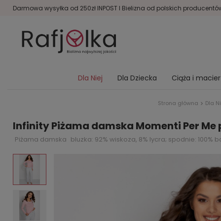
Darmowa wysyłka od 250zł INPOST I Bielizna od polskich producentów 
Dla Niej
Dla Dziecka
Ciąża i macie
Strona główna
Dla Ni
Infinity Piżama damska Momenti Per Me 
Piżama damska
bluzka: 92% wiskoza, 8% lycra; spodnie: 100% 