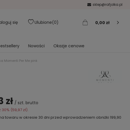
sklep@rafjolka.pl
aloguj się
Ulubione
0
0,00 zł
estsellery
Nowości
Okazje cenowe
ka Momenti Per Me pink
3 zł
/
szt.
brutto
z
30
% (
59,97 zł
).
ena towaru w okresie 30 dni przed wprowadzeniem obniżki
199,90