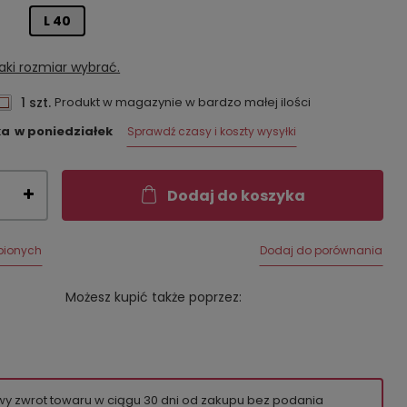
L 40
aki rozmiar wybrać.
1 szt.
Produkt w magazynie w bardzo małej ilości
ka
w poniedziałek
Sprawdź czasy i koszty wysyłki
Dodaj do koszyka
bionych
Dodaj do porównania
Możesz kupić także poprzez:
wy zwrot towaru w ciągu
30
dni od zakupu bez podania