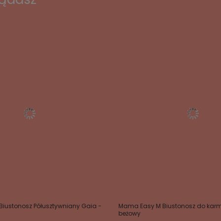
Biustonosz Półusztywniany Gaia -
Mama Easy M Biustonosz do karmi
beżowy