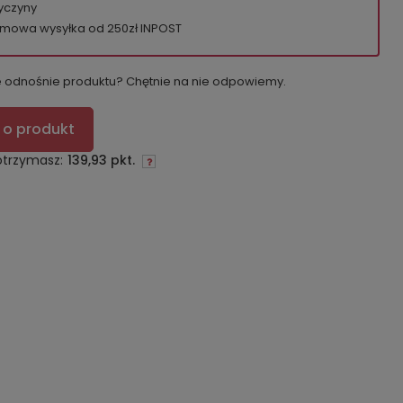
yczyny
mowa wysyłka od 250zł INPOST
e odnośnie produktu? Chętnie na nie odpowiemy.
 o produkt
otrzymasz:
139,93 pkt.