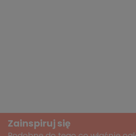
Zainspiruj się
Podobne do tego co właśnie og