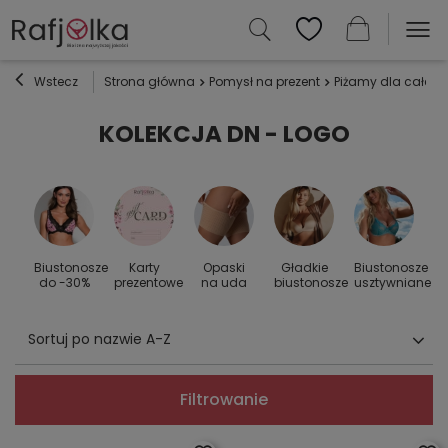
Wstecz
Strona główna
Pomysł na prezent
Piżamy dla całej r
KOLEKCJA DN - LOGO
Biustonosze
Karty
Opaski
Gładkie
Biustonosze
S
 do
do -30%
prezentowe
na uda
biustonosze
usztywniane
Sortuj po nazwie A-Z
Filtrowanie