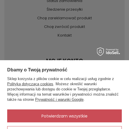
Status zamówienia
Śledzenie przesyłki
Chcę zareklamować produkt
Chcę zwrócić produkt
Kontakt
MOJE KONTO
Dbamy o Twoją prywatność
Sklep korzysta z plików cookie w celu realizacji usług zgodnie z
INFORMACJE
Polityką dotyczącą cookies
. Możesz określić warunki
przechowywania lub dostępu do cookie w Twojej przeglądarce.
×
✨ Asystent zakupowy
Więcej informacji na temat warunków i prywatności można znaleźć
Napisz czego szukasz — pokażę
POMOC
także na stronie
Prywatność i warunki Google
.
gotowe propozycje.
✨
AI
Potwierdzam wszystkie