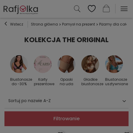
Wstecz
Strona główna
Pomysł na prezent
Piżamy dla całej r
KOLEKCJA THE ORIGINAL
Biustonosze
Karty
Opaski
Gładkie
Biustonosze
S
 do
do -30%
prezentowe
na uda
biustonosze
usztywniane
Sortuj po nazwie A-Z
Filtrowanie