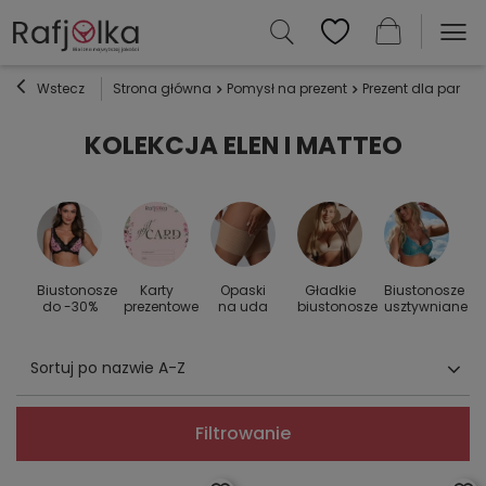
Wstecz
Strona główna
Pomysł na prezent
Prezent dla par
S
KOLEKCJA ELEN I MATTEO
Biustonosze
Karty
Opaski
Gładkie
Biustonosze
S
 do
do -30%
prezentowe
na uda
biustonosze
usztywniane
Sortuj po nazwie A-Z
Filtrowanie