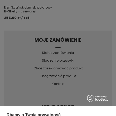
Elen Szlafrok damski polarowy
ByShelly - czerwony
255,00 zł / szt.
MOJE ZAMÓWIENIE
Status zamówienia
Śledzenie przesyłki
Chcę zareklamować produkt
Chcę zwrócić produkt
Kontakt
MOJE KONTO
Dbamy o Twoją prywatność