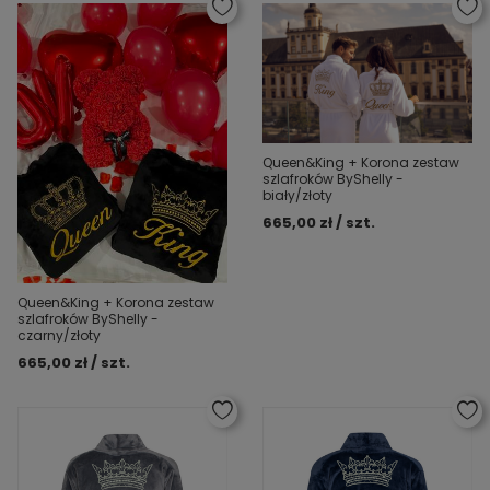
Queen&King + Korona zestaw
szlafroków ByShelly -
biały/złoty
665,00 zł / szt.
Queen&King + Korona zestaw
szlafroków ByShelly -
czarny/złoty
665,00 zł / szt.