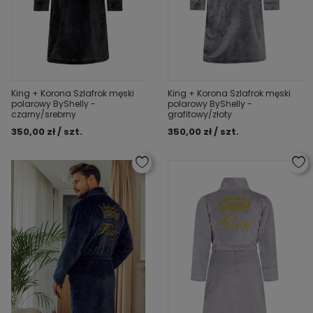
King + Korona Szlafrok męski
King + Korona Szlafrok męski
polarowy ByShelly -
polarowy ByShelly -
czarny/srebrny
grafitowy/złoty
350,00 zł / szt.
350,00 zł / szt.