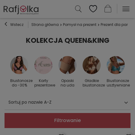
Wstecz
Strona główna
Pomysł na prezent
Prezent dla par
S
KOLEKCJA QUEEN&KING
Biustonosze
Karty
Opaski
Gładkie
Biustonosze
S
 do
do -30%
prezentowe
na uda
biustonosze
usztywniane
Sortuj po nazwie A-Z
Filtrowanie