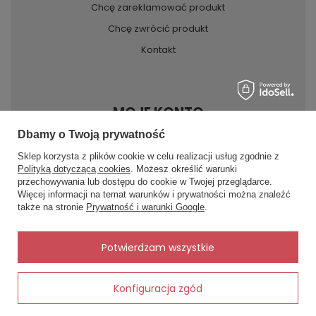
Chcę zareklamować produkt
Chcę zwrócić produkt
Kontakt
MOJE KONTO
Dbamy o Twoją prywatność
Sklep korzysta z plików cookie w celu realizacji usług zgodnie z
INFORMACJE
Polityką dotyczącą cookies
. Możesz określić warunki
przechowywania lub dostępu do cookie w Twojej przeglądarce.
×
✨ Asystent zakupowy
Więcej informacji na temat warunków i prywatności można znaleźć
Napisz czego szukasz — pokażę
POMOC
także na stronie
Prywatność i warunki Google
.
gotowe propozycje.
✨
AI
Potwierdzam wszystkie
Konfiguracja zgód