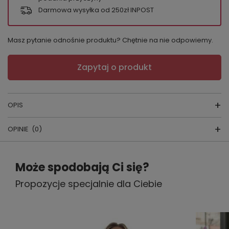
Darmowa wysyłka od 250zł INPOST
Masz pytanie odnośnie produktu? Chętnie na nie odpowiemy.
Zapytaj o produkt
OPIS
OPINIE
(0)
Bluzka Carlotta
Napisz swoją opinię
producent:
Eldar
Może spodobają Ci się?
kraj produkcji:
POLSKA
Propozycje specjalnie dla Ciebie
Twoja ocena:
5/5
Skład: 80
% bawełna,15% poliamid 5% elastan
Treść twojej opinii