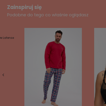
Zainspiruj się
Podobne do tego co właśnie oglądasz
e Lafense