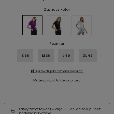
Zaznacz kolor
Rozmiar
S 36
M 38
L 40
XL 42
Sprawdź jaki rozmiar wybrać.
Możesz kupić także poprzez:
Łatwy zwrot towaru w ciągu
30
dni od zakupu bez
podania przyczyny