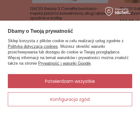
124/312 Ready 3 Cornette bordowa–
BS 1301 Sa
męska piżama bawełniana, długi rękaw,
półusztyw
spodnie w kratkę
140,00 zł
159,00 zł
Dbamy o Twoją prywatność
Sklep korzysta z plików cookie w celu realizacji usług zgodnie z
Polityką dotyczącą cookies
. Możesz określić warunki
przechowywania lub dostępu do cookie w Twojej przeglądarce.
×
✨ Asystent zakupowy
Więcej informacji na temat warunków i prywatności można znaleźć
Napisz czego szukasz — pokażę
Zobacz również
także na stronie
Prywatność i warunki Google
.
gotowe propozycje.
Inne rzeczy od tego samego producenta
✨
AI
Potwierdzam wszystkie
Konfiguracja zgód
Dodaj do koszyka
arny