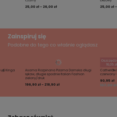
czarny
beżowy
W talii ozdobne paski - możliwość odpięcia
25,00 zł - 26,00 zł
25,00 zł -
Figi pakowane w pudełko.
Dodaj własne zdjęcie produktu:
Zainspiruj się
Podobne do tego co właśnie oglądasz
Twoje imię
Oszczędz
16,05 zł
Twój email
-up Kinga
Asama Rozpinana Piżama Damska długi
Catherine 
rękaw, długie spodnie Italian Fashion
czerwony-
zielony/druk
90,95 zł
Wyślij opinię
196,90 zł - 218,90 zł
107,00 zł