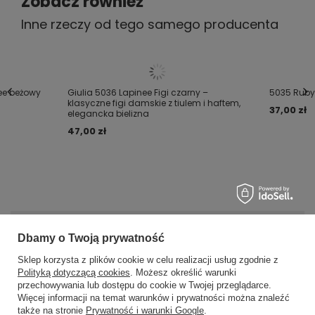
Zobacz również
Inne rzeczy od tego samego producenta
ee beżowy
Giulia 5036 Lapinee Figi czarny –
5035 Ruby
klasyczne figi damskie z tiulem i haftem,
37,00 zł
elegancka bielizna
47,00 zł
MOJE ZAMÓWIENIE
Dbamy o Twoją prywatność
Sklep korzysta z plików cookie w celu realizacji usług zgodnie z
Status zamówienia
Polityką dotyczącą cookies
. Możesz określić warunki
przechowywania lub dostępu do cookie w Twojej przeglądarce.
×
✨ Asystent zakupowy
Śledzenie przesyłki
Więcej informacji na temat warunków i prywatności można znaleźć
Napisz czego szukasz — pokażę
także na stronie
Prywatność i warunki Google
.
Chcę zareklamować produkt
gotowe propozycje.