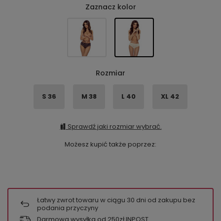
Zaznacz kolor
Rozmiar
S 36
M 38
L 40
XL 42
Sprawdź jaki rozmiar wybrać.
Możesz kupić także poprzez:
Łatwy zwrot towaru w ciągu
30
dni od zakupu bez
podania przyczyny
Darmowa wysyłka od 250zł INPOST