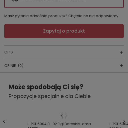
Masz pytanie odnośnie produktu? Chętnie na nie odpowiemy.
Zapytaj o produkt
OPIS
OPINIE
(0)
Figi damskie 5021
Napisz swoją opinię
producent: Lapinee
Może spodobają Ci się?
kraj produkcji: Polska
Propozycje specjalnie dla Ciebie
Twoja ocena:
5/5
skład: 75% poliamid, 25% elastan
Figi damskie wykonanez delikatnej koronki o
kwiatowym princie.
Treść twojej opinii
L-POL 5004 BI-02 Figi Damskie Lama
L-POL 500