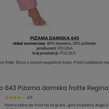
PIŻAMA DAMSKA 643
skład surowcow
y:
80% bawełna, 20% poliester
producent
: REGINA
kraj produkcji:
POLSKA
y frotte. Bluza o luźnym wygodnym kroju. Przód ozdobiony mały
 o 643 Piżama damska frotte Regina
4/5
Piżama ładna ale frota nie za gruba , góra od piżamy długa (