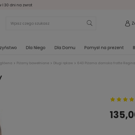
I 30 dni na zwrot
Z
rzyństwo
Dla Niego
Dla Domu
Pomysł na prezent
B
 główna
Piżamy bawełniane
Długi rękaw
643 Piżama damska frotte Regina
y
135,0