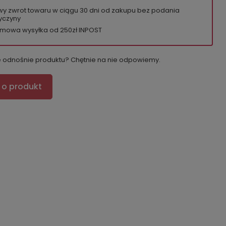
wy zwrot towaru w ciągu
30
dni od zakupu bez podania
yczyny
mowa wysyłka od 250zł INPOST
e odnośnie produktu? Chętnie na nie odpowiemy.
 o produkt