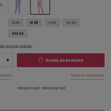
or
S 36
M 38
L 40
XL 42
XXL44
aki rozmiar wybrać.
Dodaj do koszyka
bionych
Dodaj do porównania
Możesz kupić także poprzez: