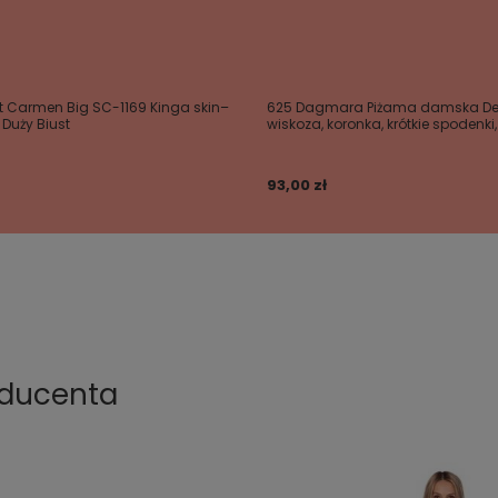
t Carmen Big SC-1169 Kinga skin–
625 Dagmara Piżama damska De 
, Duży Biust
wiskoza, koronka, krótkie spodenki,
93,00 zł
oducenta