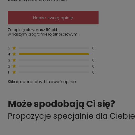
Napisz swoją opinię
Za opinię otrzymasz
50 pkt.
w naszym programie lojalnościowym.
5
0
4
1
3
0
2
0
1
0
Kliknij ocenę aby filtrować opinie
Może spodobają Ci się?
Propozycje specjalnie dla Ciebie