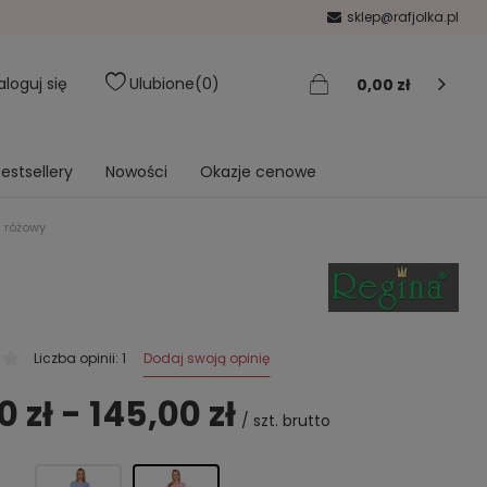
sklep@rafjolka.pl
aloguj się
Ulubione
0
0,00 zł
estsellery
Nowości
Okazje cenowe
 różowy
Dodaj swoją opinię
Liczba opinii: 1
0 zł - 145,00 zł
/
szt.
brutto