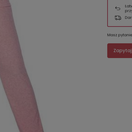
Łat
prz
Dar
Masz pytani
Zapytaj