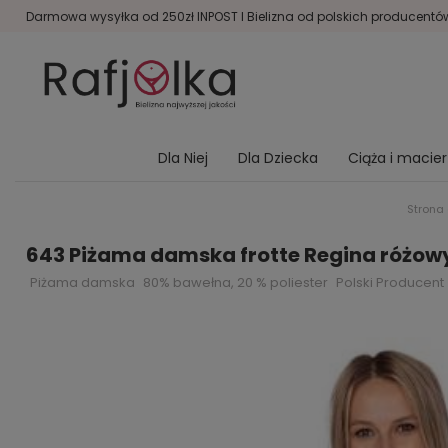
Darmowa wysyłka od 250zł INPOST I Bielizna od polskich producentów 
Dla Niej
Dla Dziecka
Ciąża i macie
Strona
643 Piżama damska frotte Regina różow
Piżama damska
80% bawełna, 20 % poliester
Polski Producent