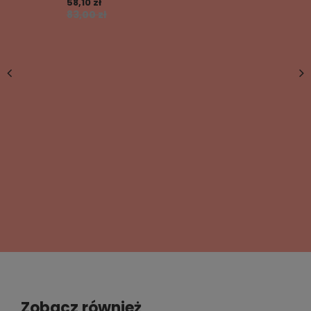
58,10 zł
83,00 zł
- Producent:
Bambarillo
Dodaj własne zdjęcie produktu:
- Wyprodukowano w Polsce
Twoje imię
Twój email
Wyślij opinię
Zobacz również