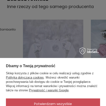
Inne rzeczy od tego samego producenta
Bambarillo
Dbamy o Twoją prywatność
Sklep korzysta z plików cookie w celu realizacji usług zgodnie z
Polityką dotyczącą cookies
. Możesz określić warunki
przechowywania lub dostępu do cookie w Twojej przeglądarce.
×
✨ Asystent zakupowy
Więcej informacji na temat warunków i prywatności można znaleźć
Napisz czego szukasz — pokażę
także na stronie
Prywatność i warunki Google
.
gotowe propozycje.
✨
AI
Potwierdzam wszystkie
Rozalia Body z długim rękawem
Renia Bod