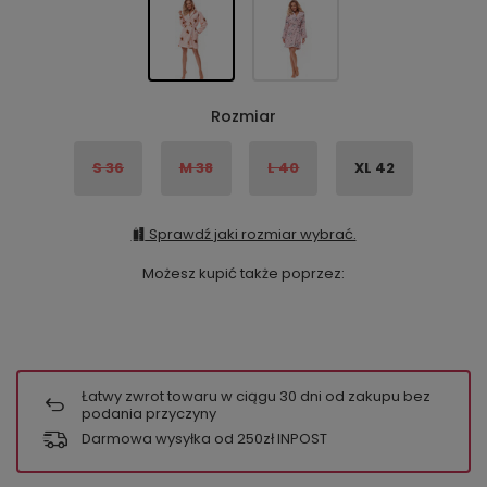
Rozmiar
S 36
M 38
L 40
XL 42
Sprawdź jaki rozmiar wybrać.
Możesz kupić także poprzez:
Łatwy zwrot towaru w ciągu
30
dni od zakupu bez
podania przyczyny
Darmowa wysyłka od 250zł INPOST