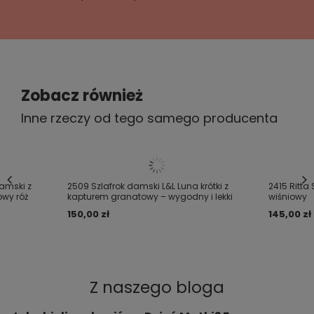
- miękka dziania
- długi rękaw
Dodaj własne zdjęcie produktu:
- wiązany w pasie, z kieszeniami
Zobacz również
Twoje imię
Inne rzeczy od tego samego producenta
Twój email
Damski z
2509 Szlafrok damski L&L Luna krótki z
2415 Ritta 
Wyślij opinię
owy róż
kapturem granatowy – wygodny i lekki
wiśniowy
150,00 zł
145,00 zł 
Z naszego bloga