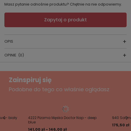
Masz pytanie odnośnie produktu? Chętnie na nie odpowiemy.
Zapytaj o produkt
OPIS
OPINIE
(0)
SZLAFROK DAMSKI
Napisz swoją opinię
skład surowcow
y:
100% poliester
Zainspiruj się
producent:
L&L
Twoja ocena:
Podobne do tego co właśnie oglądasz
5/5
kraj produkcji:
POLSKA
Treść twojej opinii
Ava- biały
4222 Piżama Męska Doctor Nap - deep
940 Satyna
blue
Krótki szlafrok damski z kapturem
175,50 zł
141,00 zł - 146,00 zł