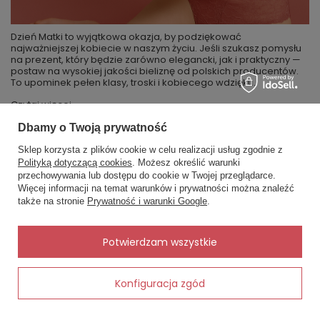
Dzień Matki to wyjątkowa okazja, by podziękować
najważniejszej kobiecie w naszym życiu. Jeśli szukasz pomysłu
na prezent, który będzie zarówno elegancki, jak i praktyczny —
postaw na wysokiej jakości bieliznę od polskich producentów.
To upominek pełen klasy, troski i kobiecego wdzięku.
Czytaj więcej
Dbamy o Twoją prywatność
Sklep korzysta z plików cookie w celu realizacji usług zgodnie z
Polityką dotyczącą cookies
. Możesz określić warunki
MOJE ZAMÓWIENIE
przechowywania lub dostępu do cookie w Twojej przeglądarce.
×
✨ Asystent zakupowy
Więcej informacji na temat warunków i prywatności można znaleźć
Napisz czego szukasz — pokażę
także na stronie
Prywatność i warunki Google
.
gotowe propozycje.
Status zamówienia
Śledzenie przesyłki
✨
AI
Potwierdzam wszystkie
Chcę zareklamować produkt
Chcę zwrócić produkt
Konfiguracja zgód
Dodaj do koszyka
Kontakt