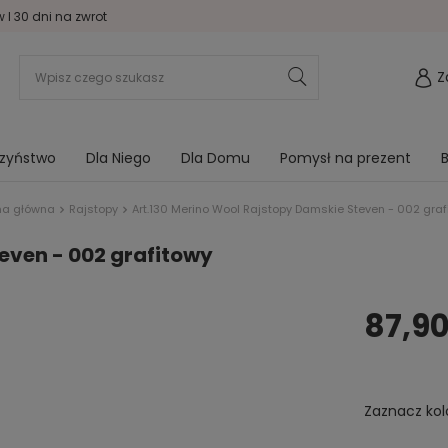
I 30 dni na zwrot
Z
rzyństwo
Dla Niego
Dla Domu
Pomysł na prezent
B
na główna
Rajstopy
Art.130 Merino Wool Rajstopy Damskie Steven - 002 graf
even - 002 grafitowy
87,90
Zaznacz kol