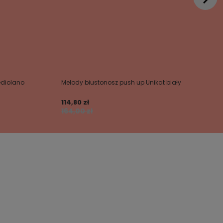
ediolano
Melody biustonosz push up Unikat biały
114,80 zł
164,00 zł