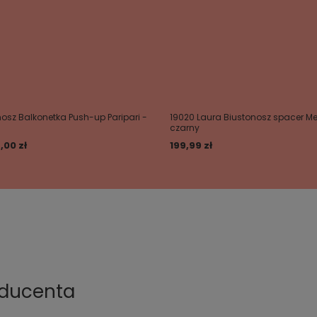
osz Balkonetka Push-up Paripari -
19020 Laura Biustonosz spacer M
czarny
9,00 zł
199,99 zł
oducenta