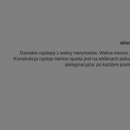
skła
Damskie rajstopy z wełny merynosów. Wełna merino z
Konstrukcja rajstop merino oparta jest na włóknach pol
pielęgnacyjna: po każdym praniu