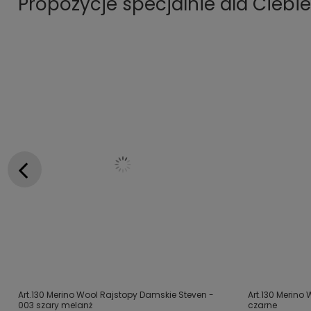
Propozycje specjalnie dla Ciebie
Art.130 Merino Wool Rajstopy Damskie Steven -
Art.130 Merino
003 szary melanż
czarne