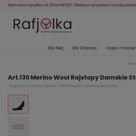
Darmowa wysyłka od 250zł INPOST I Bielizna od polskich producentów 
Dla Niej
Dla Dziecka
Ciąża i macie
Stro
Art.130 Merino Wool Rajstopy Damskie St
Rajstopy z wełny merino
właściwości termoizolacyjne