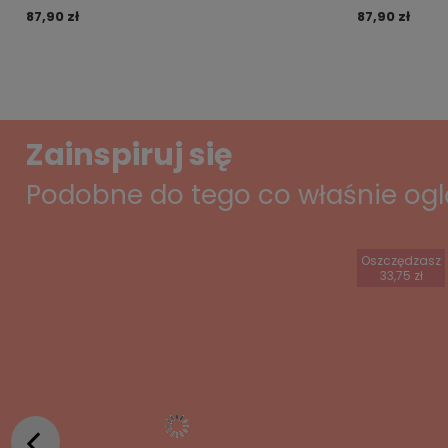
87,90 zł
87,90 zł
Zainspiruj się
Podobne do tego co właśnie og
Oszczędzasz
33,75 zł