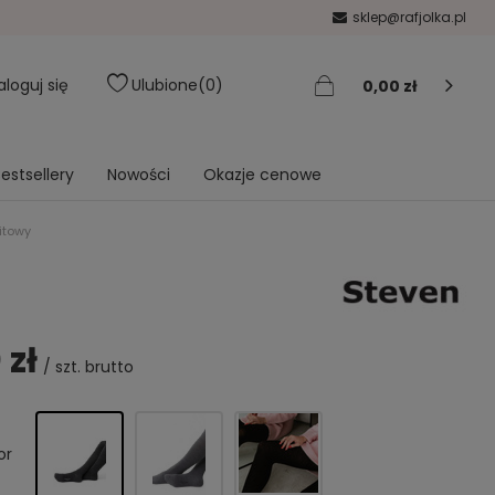
sklep@rafjolka.pl
aloguj się
Ulubione
0
0,00 zł
estsellery
Nowości
Okazje cenowe
itowy
 zł
/
szt.
brutto
or