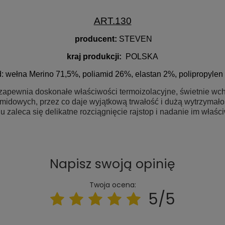
ART.130
producent:
STEVEN
kraj produkcji:
POLSKA
d:
wełna Merino 71,5%, poliamid 26%, elastan 2%, polipropylen
apewnia doskonałe właściwości termoizolacyjne, świetnie wchła
iamidowych, przez co daje wyjątkową trwałość i dużą wytrzyma
 zaleca się delikatne rozciągnięcie rajstop i nadanie im właśc
Napisz swoją opinię
Twoja ocena:
5/5