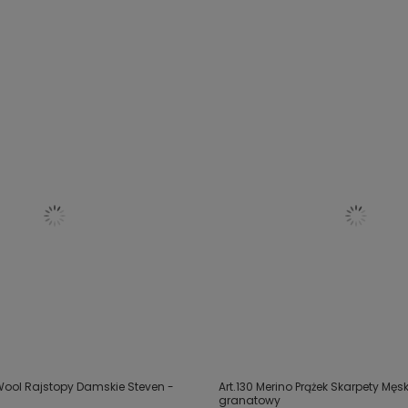
 Wool Rajstopy Damskie Steven -
Art.130 Merino Prążek Skarpety Męs
granatowy