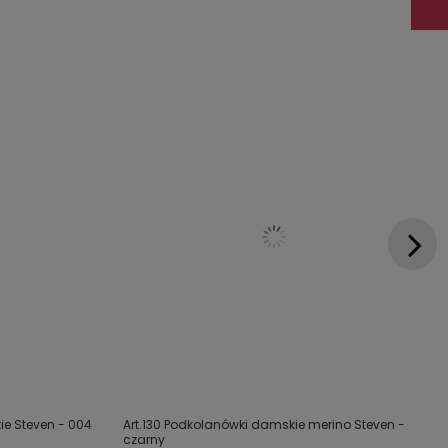
kie Steven - 004
Art.130 Podkolanówki damskie merino Steven -
czarny