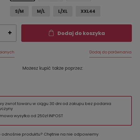
S/M
M/L
L/XL
XXL44
Dodaj do koszyka
bionych
Dodaj do porównania
Możesz kupić także poprzez:
wy zwrot towaru w ciągu
30
dni od zakupu bez podania
yczyny
mowa wysyłka od 250zł INPOST
e odnośnie produktu? Chętnie na nie odpowiemy.