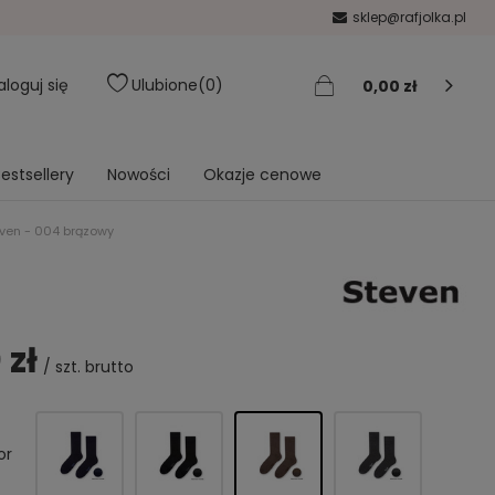
sklep@rafjolka.pl
aloguj się
Ulubione
0
0,00 zł
estsellery
Nowości
Okazje cenowe
teven - 004 brązowy
 zł
/
szt.
brutto
or