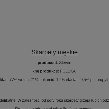
Skarpety męskie
producent:
Steven
kraj produkcji:
POLSKA
kład:
77% wełna, 21% poliamid, 1,5% elastan, 0,5% polipropyl
elikatne. W zależności od pory roku skarpety grzeją lub chłodz
Skutecznie odprowadzają wilgoć na zewnątrz.