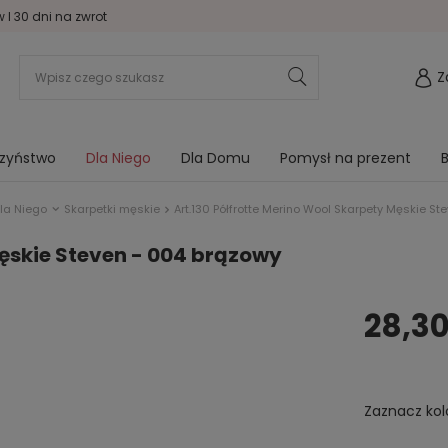
I 30 dni na zwrot
Z
rzyństwo
Dla Niego
Dla Domu
Pomysł na prezent
B
la Niego
Skarpetki męskie
Art.130 Półfrotte Merino Wool Skarpety Męskie S
Męskie Steven - 004 brązowy
28,30
Zaznacz kol