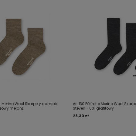
l Merino Wool Skarpety damskie
Art.130 Półfrotte Merino Wool Skarp
ezowy melanż
Steven - 001 grafitowy
28,30 zł