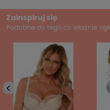
Zainspiruj się
Podobne do tego co właśnie og