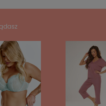
lądasz