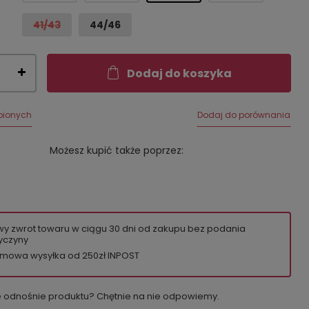
41/43
44/46
Dodaj do koszyka
bionych
Dodaj do porównania
Możesz kupić także poprzez:
wy zwrot towaru w ciągu
30
dni od zakupu bez podania
yczyny
mowa wysyłka od 250zł INPOST
e odnośnie produktu? Chętnie na nie odpowiemy.