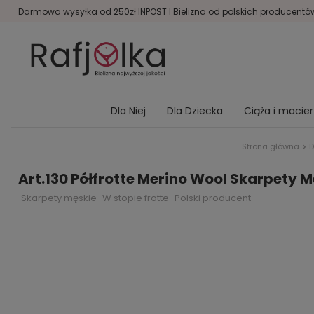
Darmowa wysyłka od 250zł INPOST I Bielizna od polskich producentów 
Dla Niej
Dla Dziecka
Ciąża i macie
Strona główna
D
Art.130 Półfrotte Merino Wool Skarpety 
Skarpety męskie
W stopie frotte
Polski producent