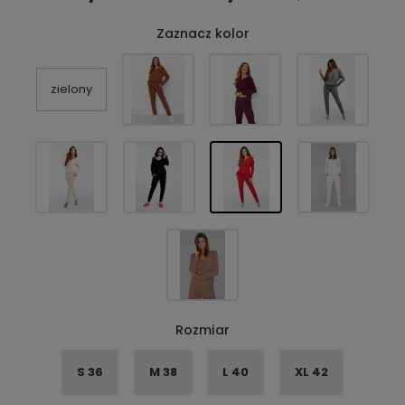
Zaznacz kolor
zielony
Rozmiar
S 36
M 38
L 40
XL 42