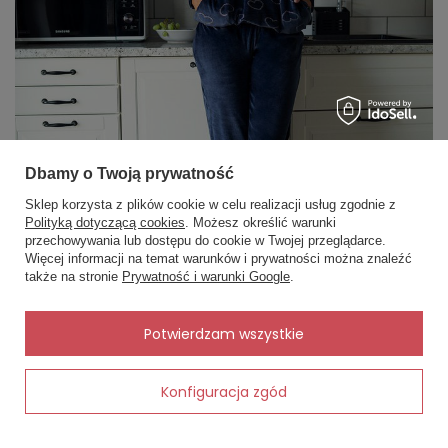
Dbamy o Twoją prywatność
Sklep korzysta z plików cookie w celu realizacji usług zgodnie z
Polityką dotyczącą cookies
. Możesz określić warunki
przechowywania lub dostępu do cookie w Twojej przeglądarce.
×
✨ Asystent zakupowy
Więcej informacji na temat warunków i prywatności można znaleźć
Napisz czego szukasz — pokażę
także na stronie
Prywatność i warunki Google
.
gotowe propozycje.
✨
AI
Potwierdzam wszystkie
Konfiguracja zgód
Dodaj do koszyka
Zima to okres, w którym ubieramy się cieplej nie tylko
wychodząc na zewnątrz, ale także przebywając w domu
wybieramy te cieplejsze elementy garderoby. Warto również