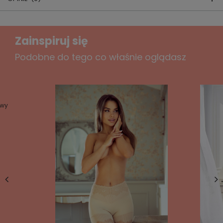
KOMPLET DAMSKI ITALIAN FASHION
Napisz swoją opinię
Zainspiruj się
Twoja ocena:
Podobne do tego co właśnie oglądasz
5/5
skład surowcow
y:
95% bawełna, 5% elastan
producent:
ITALIAN FASHION
Treść twojej opinii
kraj produkcji:
POLSKA
owy
Każda miłośniczka mody powinna mieć w
swojej garderobie co najmniej jeden komplet
damski. Model Karina to nasza najnowsza
Dodaj własne zdjęcie produktu:
propozycja, idealna dla miłośniczek
pastelowych kolorów. Przepiękny odcień
mięty i uroczy pudrowy róż to kolory, w
których występują komplety. Sprawią, że
Twoje imię
Twój look będzie nie tylko wygodny i