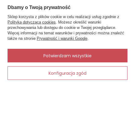
Dbamy o Twoją prywatność
Sklep korzysta z plików cookie w celu realizacji usług zgodnie z
Polityką dotyczącą cookies
. Możesz określić warunki
przechowywania lub dostępu do cookie w Twojej przeglądarce.
×
✨ Asystent zakupowy
Więcej informacji na temat warunków i prywatności można znaleźć
Napisz czego szukasz — pokażę
także na stronie
Prywatność i warunki Google
.
gotowe propozycje.
✨
AI
Potwierdzam wszystkie
Konfiguracja zgód
Dodaj do koszyka