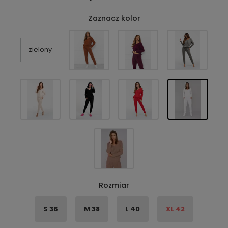
Zaznacz kolor
zielony
Rozmiar
S 36
M 38
L 40
XL 42