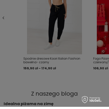
Spodnie dresowe Kaori Italian Fashion
Fogo Piżam
bawełna- czarny
czerwony/
159,90 zł - 174,90 zł
106,90 zł 
Z naszego bloga
Idealna piżama na zimę