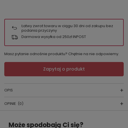
Łatwy zwrot towaru w ciągu
30
dni od zakupu bez
podania przyczyny
Darmowa wysyłka od 250zł INPOST
Masz pytanie odnośnie produktu? Chętnie na nie odpowiemy.
Zapytaj o produkt
OPIS
OPINIE
(0)
Skarpety merino art.130
Napisz swoją opinię
Skład: 74,5% wełna, 23% poliamid, 2%
Może spodobają Ci się?