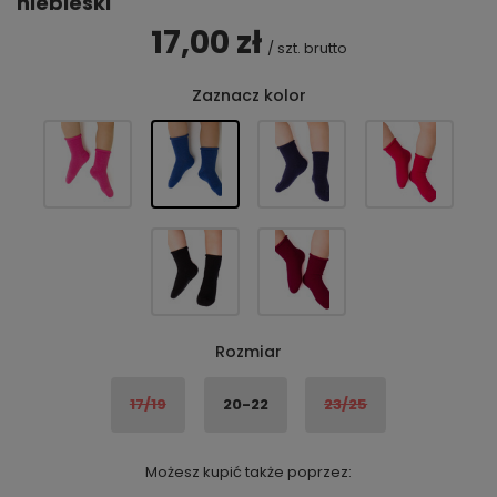
niebieski
17,00 zł
/
szt.
brutto
Zaznacz kolor
Rozmiar
17/19
20-22
23/25
Możesz kupić także poprzez: