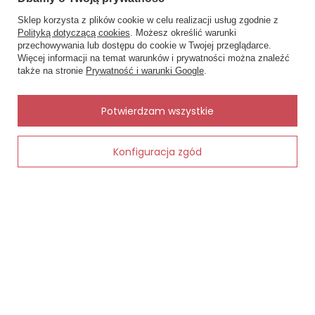
Sklep korzysta z plików cookie w celu realizacji usług zgodnie z
MOJE ZAMÓWIENIE
Polityką dotyczącą cookies
. Możesz określić warunki
przechowywania lub dostępu do cookie w Twojej przeglądarce.
×
✨ Asystent zakupowy
Więcej informacji na temat warunków i prywatności można znaleźć
Status zamówienia
Napisz czego szukasz — pokażę
także na stronie
Prywatność i warunki Google
.
gotowe propozycje.
Śledzenie przesyłki
Chcę zareklamować produkt
✨
AI
Potwierdzam wszystkie
Chcę zwrócić produkt
Kontakt
Konfiguracja zgód
Dodaj do koszyka
MOJE KONTO
INFORMACJE
POMOC