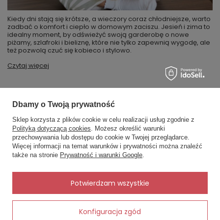
Kiedy dni stają się krótsze, a wieczory coraz chłodniejsze, warto
zadbać o komfort i ciepło w domowym zaciszu. Jesień i zima to
idealny moment, by odświeżyć swoją garderobę o nowe
piżamy, szlafroki i bieliznę, które nie tylko zapewnią wygodę, ale
też pozwolą czuć się kobieco i stylowo.
Czytaj więcej
Dbamy o Twoją prywatność
MOJE ZAMÓWIENIE
Sklep korzysta z plików cookie w celu realizacji usług zgodnie z
Polityką dotyczącą cookies
. Możesz określić warunki
Status zamówienia
przechowywania lub dostępu do cookie w Twojej przeglądarce.
×
✨ Asystent zakupowy
Więcej informacji na temat warunków i prywatności można znaleźć
Napisz czego szukasz — pokażę
Śledzenie przesyłki
także na stronie
Prywatność i warunki Google
.
gotowe propozycje.
Chcę zareklamować produkt
Chcę zwrócić produkt
✨
AI
Potwierdzam wszystkie
Kontakt
Konfiguracja zgód
Dodaj do koszyka