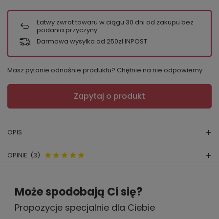
Łatwy zwrot towaru w ciągu
30
dni od zakupu bez
podania przyczyny
Darmowa wysyłka od 250zł INPOST
Masz pytanie odnośnie produktu? Chętnie na nie odpowiemy.
Zapytaj o produkt
OPIS
OPINIE
(3)
Koszulka nocna VISA 870
skład surowcowy:
wiskoza 94%+lycra 6%
producent:
FOREX
Opinie o 870 Visa Koszula nocna
Może spodobają Ci się?
kraj produkcji:
POLSKA
De Lafense - ecru
Propozycje specjalnie dla Ciebie
Niezwykle komfortowa i przy tym urocza
koszula. Delikatna wiskoza nadaje jej