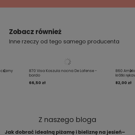
5/5
Polecam
2021-11-25
Zobacz również
Martyna, Kraków
Inne rzeczy od tego samego producenta
Czy opinia była pomocna?
Tak
0
Nie
1
5/5
Bardzo dobra jakość polecam
 czarny
870 Visa Koszula nocna De Lafense -
860 Ameli
bordo
krótki ręk
2021-03-19
Magdalena, Radomyśl Wielki
66,50 zł
82,00 zł
Czy opinia była pomocna?
Tak
0
Nie
0
Z naszego bloga
Jak dobrać idealną piżamę i bieliznę na jesień–