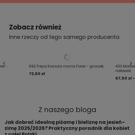
5/5
Polecam
Zobacz również
2021-11-25
Martyna, Kraków
Inne rzeczy od tego samego producenta
Czy opinia była pomocna?
Tak
0
Nie
1
5/5
rex -
692 Freya Koszula nocna Forex - groszek
433 Maribe
Bardzo dobra jakość polecam
niebieski
73,50 zł
2021-03-19
67,50 zł -
Magdalena, Radomyśl Wielki
Czy opinia była pomocna?
Tak
0
Nie
0
Z naszego bloga
Jak dobrać idealną piżamę i bieliznę na jesień–
zimę 2025/2026? Praktyczny poradnik dla kobiet
z całej Polski