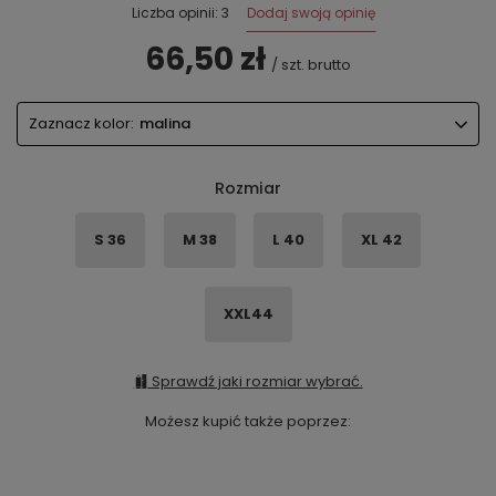
Dodaj swoją opinię
Liczba opinii: 3
66,50 zł
/
szt.
brutto
Zaznacz kolor:
malina
Rozmiar
S 36
M 38
L 40
XL 42
XXL44
Sprawdź jaki rozmiar wybrać.
Możesz kupić także poprzez: