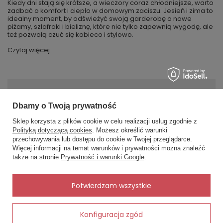
Kiedy dni stają się krótsze, a wieczory coraz chłodniejsze, warto
zadbać o komfort i ciepło w domowym zaciszu. Jesień i zima to
idealny moment, by odświeżyć swoją garderobę o nowe
piżamy, szlafroki i bieliznę, które nie tylko zapewnią wygodę, ale
też pozwolą czuć się kobieco i stylowo.
Czytaj więcej
MOJE ZAMÓWIENIE
Dbamy o Twoją prywatność
Status zamówienia
Sklep korzysta z plików cookie w celu realizacji usług zgodnie z
Polityką dotyczącą cookies
. Możesz określić warunki
Śledzenie przesyłki
przechowywania lub dostępu do cookie w Twojej przeglądarce.
×
✨ Asystent zakupowy
Więcej informacji na temat warunków i prywatności można znaleźć
Chcę zareklamować produkt
Napisz czego szukasz — pokażę
także na stronie
Prywatność i warunki Google
.
gotowe propozycje.
Chcę zwrócić produkt
Kontakt
✨
AI
Potwierdzam wszystkie
Konfiguracja zgód
Dodaj do koszyka