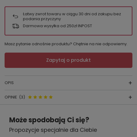
Łatwy zwrot towaru w ciągu
30
dni od zakupu bez
podania przyczyny
Darmowa wysyłka od 250zł INPOST
Masz pytanie odnośnie produktu? Chętnie na nie odpowiemy.
Zapytaj o produkt
OPIS
OPINIE
(3)
Koszulka nocna VISA 870
skład surowcowy:
wiskoza 94%+lycra 6%
producent:
FOREX
Opinie o 870 Visa Koszula nocna
Może spodobają Ci się?
kraj produkcji:
POLSKA
De Lafense - malina
Propozycje specjalnie dla Ciebie
Niezwykle komfortowa i przy tym urocza
koszula. Delikatna wiskoza nadaje jej