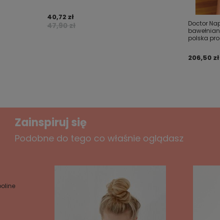
Twój email
40,72 zł
Doctor Nap
47,90 zł
bawełniany
Wyślij opinię
polska pro
206,50 zł 
Zainspiruj się
Podobne do tego co właśnie oglądasz
oline