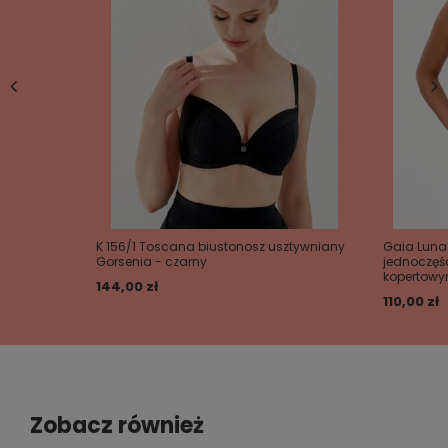
K 156/1 Toscana biustonosz usztywniany
Gaia Luna 
Gorsenia - czarny
jednoczęś
kopertow
144,00 zł
110,00 zł
Zobacz również