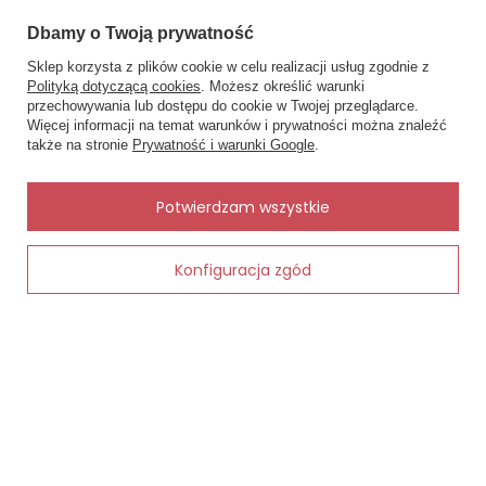
pomocą kilku produktów, które znajdziesz w sklepie RAFJOLKA .
Dbamy o Twoją prywatność
Czytaj więcej
Sklep korzysta z plików cookie w celu realizacji usług zgodnie z
Modne trendy bielizny i piżam na sezon jesień-
Polityką dotyczącą cookies
. Możesz określić warunki
zima 2025/2026
przechowywania lub dostępu do cookie w Twojej przeglądarce.
×
✨ Asystent zakupowy
Więcej informacji na temat warunków i prywatności można znaleźć
Napisz czego szukasz — pokażę
także na stronie
Prywatność i warunki Google
.
gotowe propozycje.
✨
AI
Potwierdzam wszystkie
Konfiguracja zgód
Dodaj do koszyka