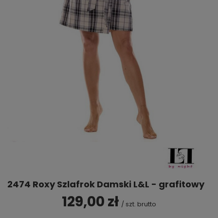
2474 Roxy Szlafrok Damski L&L - grafitowy
129,00 zł
/
szt.
brutto