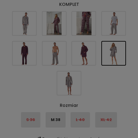
KOMPLET
Rozmiar
S 36
M 38
L 40
XL 42