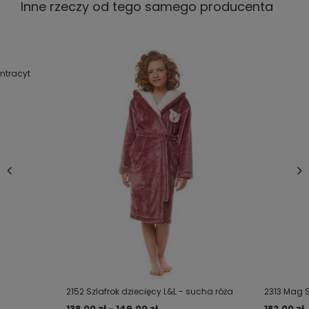
Inne rzeczy od tego samego producenta
antracyt
2152 Szlafrok dziecięcy L&L - sucha róża
2313 Mag S
138,00 zł - 149,00 zł
182,00 zł