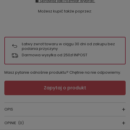
Sprawdź jaki rozmiar wybrać.
Możesz kupić także poprzez:
Łatwy zwrot towaru w ciągu
30
dni od zakupu bez
podania przyczyny
Darmowa wysyłka od 250zł INPOST
Masz pytanie odnośnie produktu? Chętnie na nie odpowiemy.
Zapytaj o produkt
OPIS
OPINIE
(0)
SZLAFROK DAMSKI