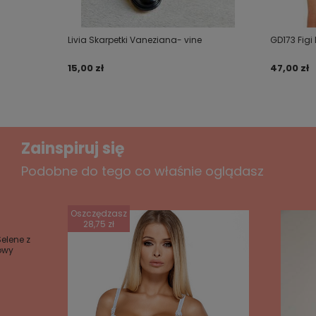
Twój email
Livia Skarpetki Vaneziana- vine
GD173 Figi
Wyślij opinię
15,00 zł
47,00 zł
Zainspiruj się
Podobne do tego co właśnie oglądasz
Oszczędzasz
28,75 zł
elene z
żowy