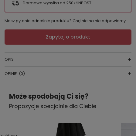
Darmowa wysyłka od 250zł INPOST
Masz pytanie odnośnie produktu? Chętnie na nie odpowiemy.
Zapytaj o produkt
OPIS
OPINIE
(0)
Napisz swoją opinię
Rajstopy Cover
Może spodobają Ci się?
Propozycje specjalnie dla Ciebie
Twoja ocena:
Skład:88% poliamid, 9% elastan, 3%
5/5
bawełna
Grubość:
60den
Treść twojej opinii
producent:
Vaneziana
skie Mona