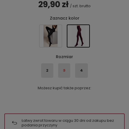
29,90 zł
/
szt.
brutto
Zaznacz kolor
Rozmiar
2
3
4
Możesz kupić także poprzez:
Łatwy zwrot towaru w ciągu
30
dni od zakupu bez
podania przyczyny