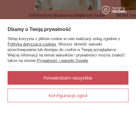
579 Krystyna Biustonosz Miękki bez fiszbin
86399 Zoe
Viki beżowy
153,00 zł
95,00 zł
Dbamy o Twoją prywatność
Sklep korzysta z plików cookie w celu realizacji usług zgodnie z
Polityką dotyczącą cookies
. Możesz określić warunki
przechowywania lub dostępu do cookie w Twojej przeglądarce.
×
✨ Asystent zakupowy
Więcej informacji na temat warunków i prywatności można znaleźć
Napisz czego szukasz — pokażę
także na stronie
Prywatność i warunki Google
.
gotowe propozycje.
Zobacz również
✨
AI
Potwierdzam wszystkie
Inne rzeczy od tego samego producenta
Konfiguracja zgód
Dodaj do koszyka