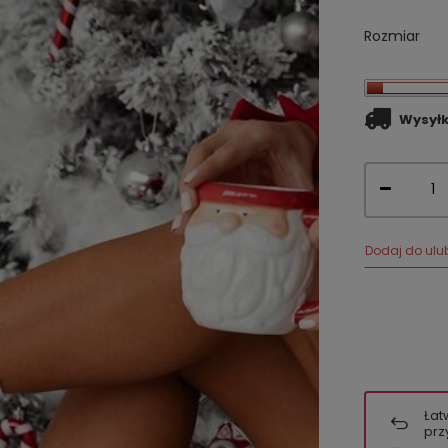
Rozmiar
Wysył
Dodaj do ulu
Łat
prz