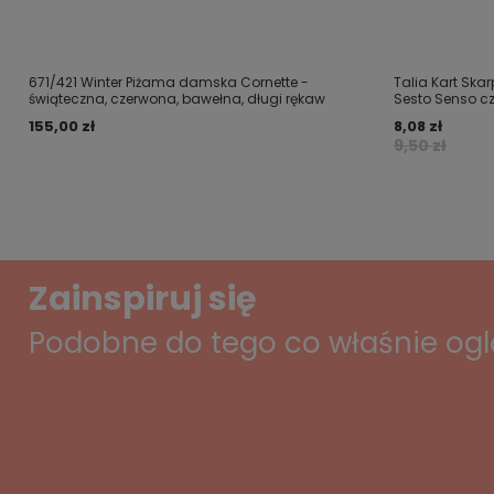
671/421 Winter Piżama damska Cornette -
Talia Kart Skar
świąteczna, czerwona, bawełna, długi rękaw
Sesto Senso c
155,00 zł
8,08 zł
9,50 zł
Zainspiruj się
Podobne do tego co właśnie og