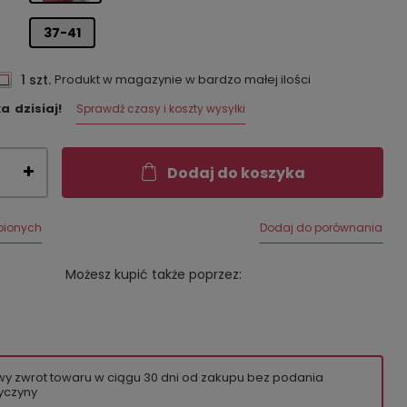
37-41
1 szt.
Produkt w magazynie w bardzo małej ilości
ka
dzisiaj!
Sprawdź czasy i koszty wysyłki
Dodaj do koszyka
bionych
Dodaj do porównania
Możesz kupić także poprzez:
wy zwrot towaru w ciągu
30
dni od zakupu bez podania
yczyny