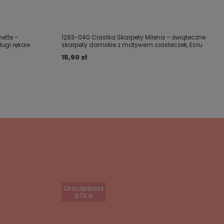
ette –
1283-040 Ciastka Skarpety Milena – świąteczne
ługi rękaw
skarpety damskie z motywem ciasteczek, Ecru
15,90 zł
Oszczędzasz
9,73 zł