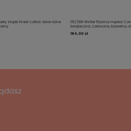
pety stopki finest cotton dwie różne
115/289 Winter Piżama męska Corn
zarny
świąteczna, czerwona, bawełna, d
164,00 zł
lądasz