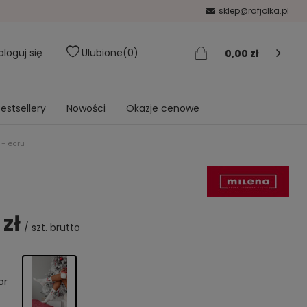
sklep@rafjolka.pl
aloguj się
Ulubione
0
0,00 zł
estsellery
Nowości
Okazje cenowe
 - ecru
 zł
/
szt.
brutto
or