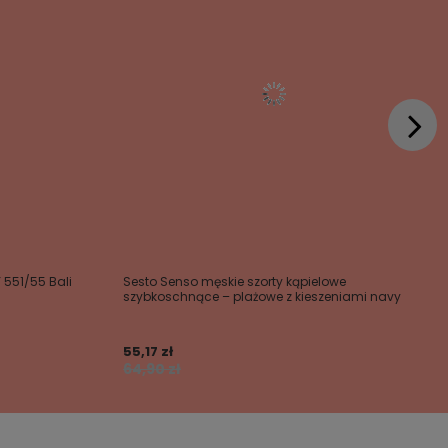
 551/55 Bali
Sesto Senso męskie szorty kąpielowe
szybkoschnące – plażowe z kieszeniami navy
55,17 zł
64,90 zł