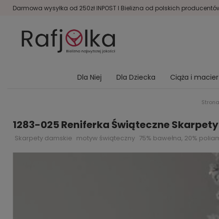
Darmowa wysyłka od 250zł INPOST I Bielizna od polskich producentów 
Dla Niej
Dla Dziecka
Ciąża i macie
Stron
1283-025 Reniferka Świąteczne Skarpety
Skarpety damskie
motyw świąteczny
75% bawełna, 20% poliam