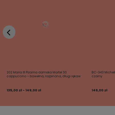
202 Maria III Piżama damska Martel 30
BC-343 Michell
cappuccino – bawełna, rozpinana, długi rękaw
czarny
135,00 zł - 149,00 zł
149,00 zł