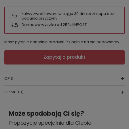
Łatwy zwrot towaru w ciągu
30
dni od zakupu bez
podania przyczyny
Darmowa wysyłka od 250zł INPOST
Masz pytanie odnośnie produktu? Chętnie na nie odpowiemy.
Zapytaj o produkt
OPIS
OPINIE
(0)
KOSZULA NOCNA
Napisz swoją opinię
skład surowcow
y: 100% bawełna
Może spodobają Ci się?
kraj produkcji: Polska
Propozycje specjalnie dla Ciebie
Twoja ocena:
Nasza damska koszula nocna idealnie sprawdzi się