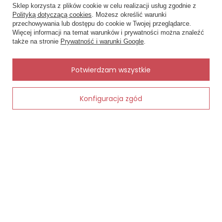
Sklep korzysta z plików cookie w celu realizacji usług zgodnie z
Polityką dotyczącą cookies
. Możesz określić warunki
Status zamówienia
przechowywania lub dostępu do cookie w Twojej przeglądarce.
×
✨ Asystent zakupowy
Więcej informacji na temat warunków i prywatności można znaleźć
Śledzenie przesyłki
Napisz czego szukasz — pokażę
także na stronie
Prywatność i warunki Google
.
gotowe propozycje.
Chcę zareklamować produkt
Chcę zwrócić produkt
✨
AI
Potwierdzam wszystkie
Kontakt
Konfiguracja zgód
Dodaj do koszyka
MOJE KONTO
INFORMACJE
POMOC