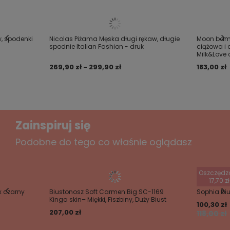
5/5
m.in. w roli prezentu na święta.
W przodzie kołnierzyk z klapkami, koszula zapinana
Treść twojej opinii
na guziki na całej długości przodu.
, spodenki
Nicolas Piżama Męska długi rękaw, długie
Moon bam
spodnie Italian Fashion - druk
ciążowa i 
Milk&Love 
Na pierwszym planie znajduje się jednak wzór w kratę,
który króluje w świątecznych kolekcjach.
269,90 zł - 299,90 zł
183,00 zł
Wykonana została z wysokogatunkowej bawełny
100% oraz ma praktyczną długość.
Dodaj własne zdjęcie produktu:
Zainspiruj się
Podobne do tego co właśnie oglądasz
Twoje imię
Oszczędz
Twój email
17,70 zł
x czarny
Biustonosz Soft Carmen Big SC-1169
Sophia biu
Kinga skin– Miękki, Fiszbiny, Duży Biust
100,30 zł
Wyślij opinię
207,00 zł
118,00 zł