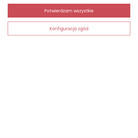
Status zamówienia
✨
AI
Potwierdzam wszystkie
Śledzenie przesyłki
Chcę zareklamować produkt
Konfiguracja zgód
Dodaj do koszyka
Chcę zwrócić produkt
Kontakt
MOJE KONTO
INFORMACJE
POMOC