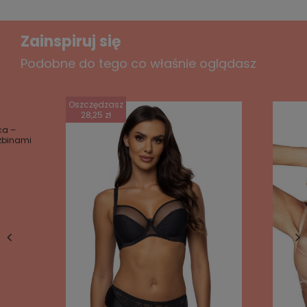
Zainspiruj się
Podobne do tego co właśnie oglądasz
Oszczędzasz
28,25 zł
ca –
szbinami