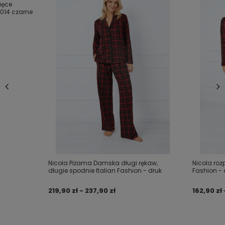
ięce
zdobi modny wzór w kratę, piżama wykonana z
 014 czarne
wysokiej jakości, miękkiej bawełny.
Dodaj własne zdjęcie produktu:
Twoje imię
Twój email
Nicola Piżama Damska długi rękaw,
Nicola roz
długie spodnie Italian Fashion - druk
Fashion - 
Wyślij opinię
219,90 zł - 237,90 zł
162,90 zł 