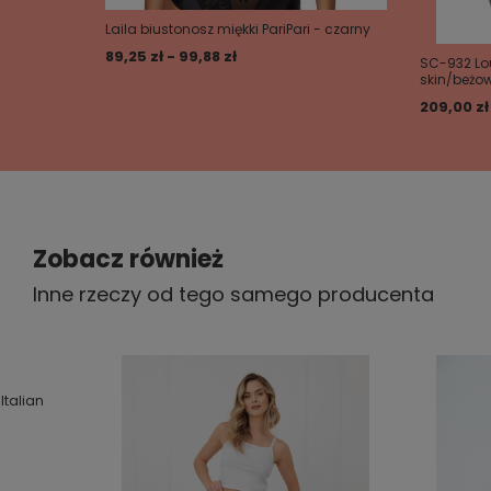
Laila biustonosz miękki PariPari - czarny
89,25 zł - 99,88 zł
SC-932 Lou
skin/beżo
209,00 zł
Zobacz również
Inne rzeczy od tego samego producenta
Italian