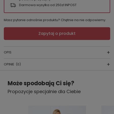
Darmowa wysyłka od 250zł INPOST
Masz pytanie odnośnie produktu? Chętnie na nie odpowiemy.
Zapytaj o produkt
OPIS
OPINIE
(0)
PIŻAMA MĘSKA
Napisz swoją opinię
skład surowcow
y:
100% BAWEŁNA
Może spodobają Ci się?
kraj produkcji:
POLSKA
Propozycje specjalnie dla Ciebie
Twoja ocena:
5/5
Wygodna męska piżama o lekko dopasowanej linii,
idealna na każdą noc. Bluza zapinana na guziki z
kołnierzykiem i klapkami. Do kompletu spodnie luźne z
szeroką, prostą nogawką i kieszeniami. Całość
Treść twojej opinii