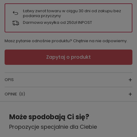
Łatwy zwrot towaru w ciągu
30
dni od zakupu bez
podania przyczyny
Darmowa wysyłka od 250zł INPOST
Masz pytanie odnośnie produktu? Chętnie na nie odpowiemy.
Zapytaj o produkt
OPIS
OPINIE
(0)
PIŻAMA DAMSKA
Napisz swoją opinię
skład surowcow
y:
100% bawełna
Może spodobają Ci się?
producent: CORNETTE
Propozycje specjalnie dla Ciebie
Twoja ocena:
5/5
kraj produkcji: POLSKA