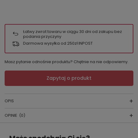
Łatwy zwrot towaru w ciągu
30
dni od zakupu bez
podania przyczyny
Darmowa wysyłka od 250zł INPOST
Masz pytanie odnośnie produktu? Chętnie na nie odpowiemy.
Zapytaj o produkt
OPIS
OPINIE
(0)
PIŻAMA DAMSKA
skład surowcow
Napisz swoją opinię
y:
100% bawełna