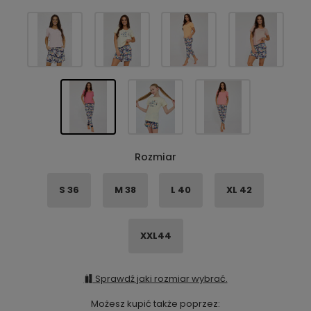
Rozmiar
S 36
M 38
L 40
XL 42
XXL44
Sprawdź jaki rozmiar wybrać.
Możesz kupić także poprzez: