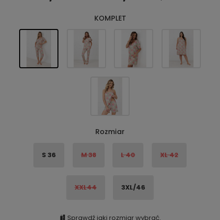
KOMPLET
Rozmiar
S 36
M 38
L 40
XL 42
XXL44
3XL/46
Sprawdź jaki rozmiar wybrać.