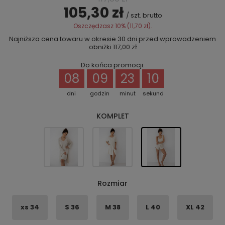
105,30 zł
/
szt.
brutto
Oszczędzasz
10%
(
11,70 zł
).
Najniższa cena towaru w okresie 30 dni przed wprowadzeniem
obniżki
117,00 zł
Do końca promocji:
08
09
23
10
dni
godzin
minut
sekund
KOMPLET
Rozmiar
xs 34
S 36
M 38
L 40
XL 42