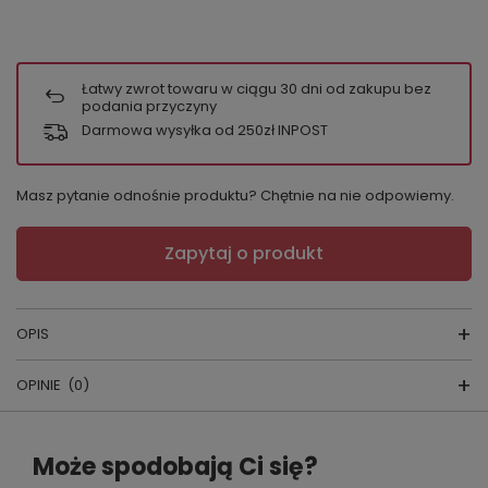
Łatwy zwrot towaru w ciągu
30
dni od zakupu bez
podania przyczyny
Darmowa wysyłka od 250zł INPOST
Masz pytanie odnośnie produktu? Chętnie na nie odpowiemy.
Zapytaj o produkt
OPIS
OPINIE
(0)
Piżama
skład surowcowy:
Napisz swoją opinię
100% bawełna
Może spodobają Ci się?
producent:
DONNA