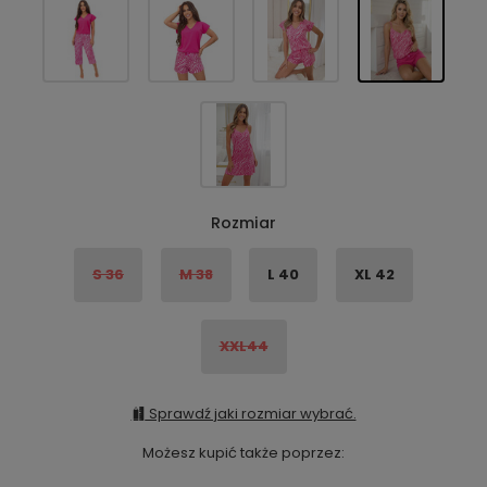
Rozmiar
S 36
M 38
L 40
XL 42
XXL44
Sprawdź jaki rozmiar wybrać.
Możesz kupić także poprzez: