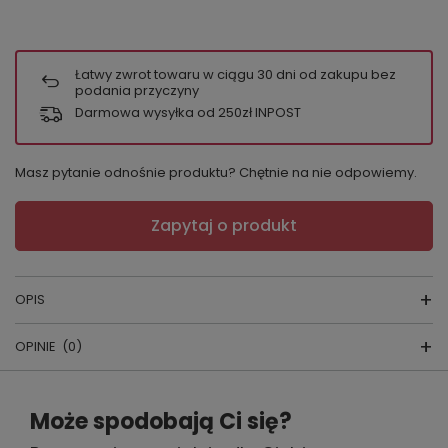
Łatwy zwrot towaru w ciągu
30
dni od zakupu bez
podania przyczyny
Darmowa wysyłka od 250zł INPOST
Masz pytanie odnośnie produktu? Chętnie na nie odpowiemy.
Zapytaj o produkt
OPIS
OPINIE
(0)
Piżama Damska
skład surowcowy:
Napisz swoją opinię
100% bawełna
Może spodobają Ci się?
producent:
DONNA