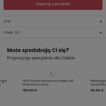
Zapytaj o produkt
OPIS
OPINIE
(0)
SKŁAD:
85% Poliamid, 10% Elastan, 5%
Napisz swoją opinię
Może spodobają Ci się?
Bawełna
Propozycje specjalnie dla Ciebie
Twoja ocena:
WYPRODUKOWANE PRZEZ POLSKĄ
5/5
FIRMĘ:
Mediolano
Jeśli szukasz
miękkiego biustonosza, który
Treść twojej opinii
łączy subtelną elegancję z realnym
nikat
19201 Amelia biustonosz miękki soft
Mediolano 
,
Mediolano czarny
brazyliany 
podtrzymaniem
, model
Mediolano Amelia
189,99 zł
89,99 zł
Soft 19201 Beige
będzie doskonałym
wyborem. Ten fason polecamy szczególnie
kobietom ze
średnim i większym biustem
,