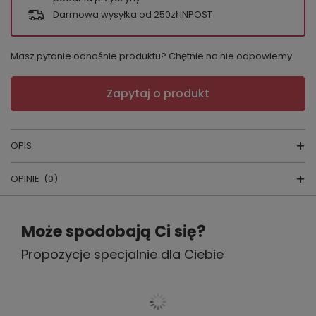
Darmowa wysyłka od 250zł INPOST
Masz pytanie odnośnie produktu? Chętnie na nie odpowiemy.
Zapytaj o produkt
OPIS
OPINIE
(0)
SKŁAD:
78%Poliamid, 12% Elastan, 5%
Poliester, 5%Bawełna
Napisz swoją opinię
Może spodobają Ci się?
PRODUCENT:
MEDIOLANO
Propozycje specjalnie dla Ciebie
Twoja ocena:
KRAJ PRODUKCJI: POLSKA
5/5
Jeśli szukasz
kobiecej bielizny, która łączy
elegancję z codziennym komfortem
, figi
Treść twojej opinii