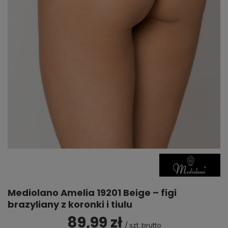
Mediolano Amelia 19201 Beige – figi
brazyliany z koronki i tiulu
89,99 zł
/
szt.
brutto