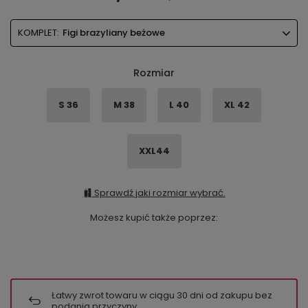
KOMPLET:
Figi brazyliany beżowe
Rozmiar
S 36
M 38
L 40
XL 42
XXL44
Sprawdź jaki rozmiar wybrać.
Możesz kupić także poprzez:
Łatwy zwrot towaru w ciągu
30
dni od zakupu bez
podania przyczyny