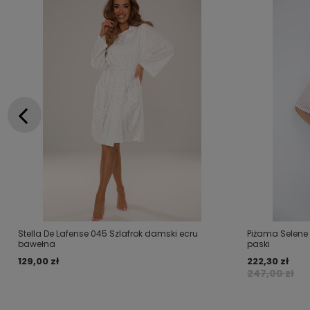
Stella De Lafense 045 Szlafrok damski ecru
Piżama Selene
bawełna
paski
129,00 zł
222,30 zł
247,00 zł