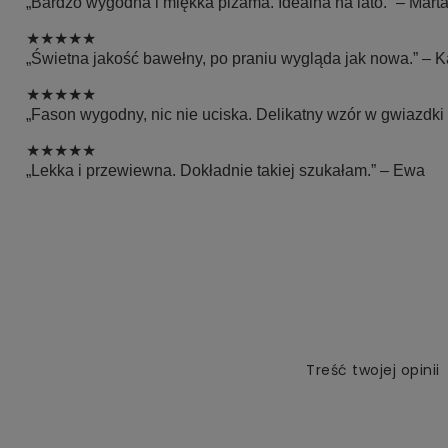
„Bardzo wygodna i miękka piżama. Idealna na lato.” – Mart
★★★★★
„Świetna jakość bawełny, po praniu wygląda jak nowa.” – K
★★★★★
„Fason wygodny, nic nie uciska. Delikatny wzór w gwiazdki
★★★★★
„Lekka i przewiewna. Dokładnie takiej szukałam.” – Ewa
Treść twojej opinii