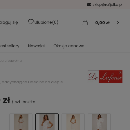
sklep@rafjolka.pl
aloguj się
Ulubione
0
0,00 zł
estsellery
Nowości
Okazje cenowe
 ecru bawełna
, oddychająca i idealna na ciepłe
 zł
/
szt.
brutto