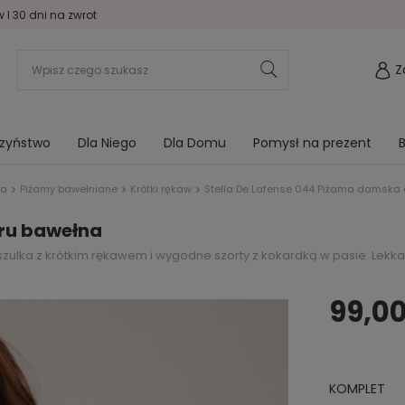
I 30 dni na zwrot
Z
rzyństwo
Dla Niego
Dla Domu
Pomysł na prezent
B
na
Piżamy bawełniane
Krótki rękaw
Stella De Lafense 044 Piżama damska
cru bawełna
zulka z krótkim rękawem i wygodne szorty z kokardką w pasie. Lekka
99,00
KOMPLET