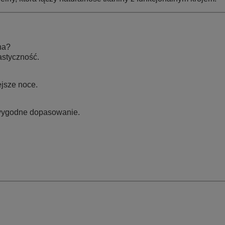
na?
astyczność.
lejsze noce.
 wygodne dopasowanie.