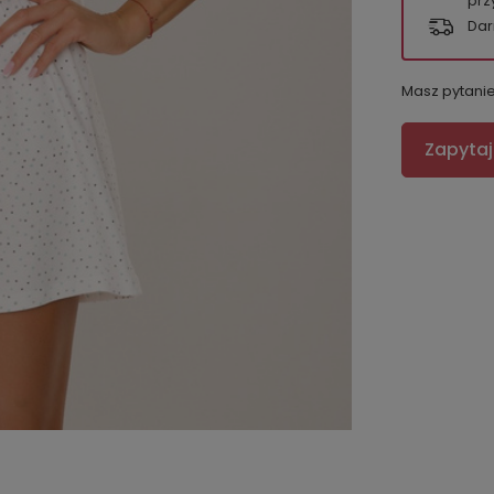
prz
Dar
Masz pytani
Zapytaj