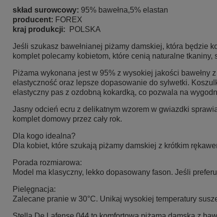
skład surowcowy:
95% bawełna,5% elastan
producent:
FOREX
kraj produkcji:
POLSKA
Jeśli szukasz bawełnianej piżamy damskiej, która będzie 
komplet polecamy kobietom, które cenią naturalne tkaniny,
Piżama wykonana jest w 95% z wysokiej jakości bawełny z
elastyczność oraz lepsze dopasowanie do sylwetki. Koszulk
elastyczny pas z ozdobną kokardką, co pozwala na wygodne
Jasny odcień ecru z delikatnym wzorem w gwiazdki sprawia
komplet domowy przez cały rok.
Dla kogo idealna?
Dla kobiet, które szukają piżamy damskiej z krótkim rękawe
Porada rozmiarowa:
Model ma klasyczny, lekko dopasowany fason. Jeśli preferuj
Pielęgnacja:
Zalecane pranie w 30°C. Unikaj wysokiej temperatury susze
Stella De Lafense 044 to komfortowa piżama damska z baweł