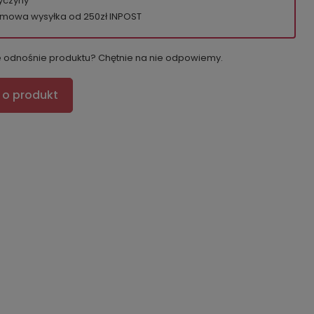
yczyny
mowa wysyłka od 250zł INPOST
e odnośnie produktu? Chętnie na nie odpowiemy.
 o produkt