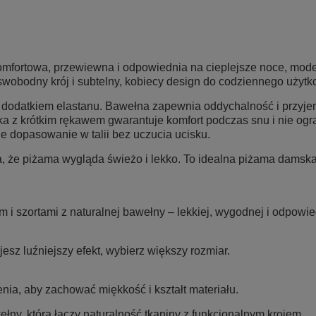
komfortowa, przewiewna i odpowiednia na cieplejsze noce, mod
 swobodny krój i subtelny, kobiecy design do codziennego użytk
 dodatkiem elastanu. Bawełna zapewnia oddychalność i przyje
a z krótkim rękawem gwarantuje komfort podczas snu i nie ogr
 dopasowanie w talii bez uczucia ucisku.
, że piżama wygląda świeżo i lekko. To idealna piżama damska 
m i szortami z naturalnej bawełny – lekkiej, wygodnej i odpowi
esz luźniejszy efekt, wybierz większy rozmiar.
nia, aby zachować miękkość i kształt materiału.
ny, która łączy naturalność tkaniny z funkcjonalnym krojem.