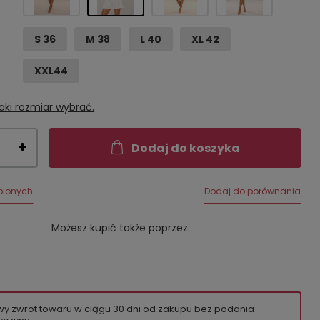
S 36
M 38
L 40
XL 42
XXL44
aki rozmiar wybrać.
Dodaj do koszyka
bionych
Dodaj do porównania
Możesz kupić także poprzez:
wy zwrot towaru w ciągu
30
dni od zakupu bez podania