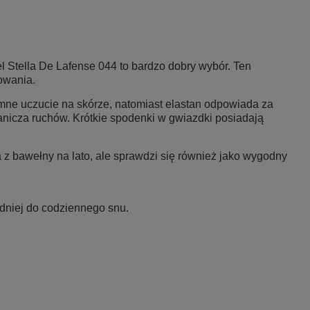
el
Stella De Lafense 044
to bardzo dobry wybór. Ten
owania.
mne uczucie na skórze, natomiast elastan odpowiada za
anicza ruchów. Krótkie spodenki w gwiazdki posiadają
z bawełny na lato, ale sprawdzi się również jako wygodny
edniej do codziennego snu.