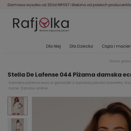
Darmowa wysyłka od 250zł INPOST I Bielizna od polskich producentów 
Dla Niej
Dla Dziecka
Ciąża i macie
Strona głów
Stella De Lafense 044 Piżama damska e
Damska piżama ecru w gwiazdki z wysokiej jakości bawełny. Kos
noce. Zamów online.