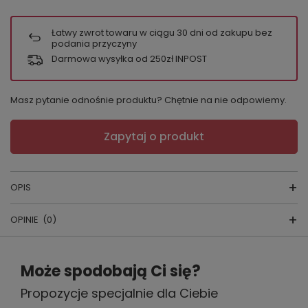
Łatwy zwrot towaru w ciągu
30
dni od zakupu bez
podania przyczyny
Darmowa wysyłka od 250zł INPOST
Masz pytanie odnośnie produktu? Chętnie na nie odpowiemy.
Zapytaj o produkt
OPIS
OPINIE
(0)
Koszula damska
skład surowcowy: 100% bawełna
Napisz swoją opinię
Może spodobają Ci się?
producent:
ITALIAN FASHION
Propozycje specjalnie dla Ciebie
Twoja ocena:
kraj produkcji:
POLSKA