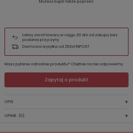
Możesz kupić także poprzez:
Łatwy zwrot towaru w ciągu
30
dni od zakupu bez
podania przyczyny
Darmowa wysyłka od 250zł INPOST
Masz pytanie odnośnie produktu? Chętnie na nie odpowiemy.
Zapytaj o produkt
OPIS
OPINIE
(0)
Jeśli szukasz pościeli z satyny bawełnianej
100%, która łączy elegancki wygląd z trwałością