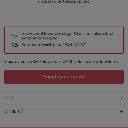
Możesz kupić także poprzez:
Łatwy zwrot towaru w ciągu
30
dni od zakupu bez
podania przyczyny
Darmowa wysyłka od 250zł INPOST
Masz pytanie odnośnie produktu? Chętnie na nie odpowiemy.
Zapytaj o produkt
OPIS
OPINIE
(0)
Jeśli szukasz pościeli z satyny bawełnianej
100%, która łączy elegancki wygląd z trwałością