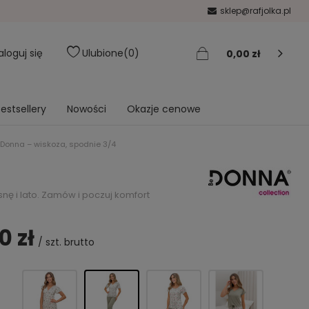
sklep@rafjolka.pl
aloguj się
Ulubione
0
0,00 zł
estsellery
Nowości
Okazje cenowe
Donna – wiskoza, spodnie 3/4
ę i lato. Zamów i poczuj komfort
0 zł
/
szt.
brutto