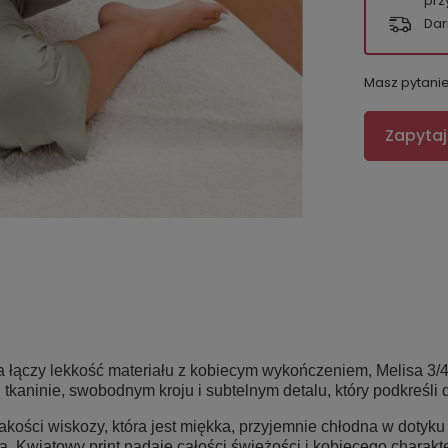
prz
Dar
Masz pytani
Zapytaj
óra łączy lekkość materiału z kobiecym wykończeniem, Melisa 
tkaninie, swobodnym kroju i subtelnym detalu, który podkreśli 
ości wiskozy, która jest miękka, przyjemnie chłodna w dotyku i 
. Kwiatowy print nadaje całości świeżości i kobiecego charakte