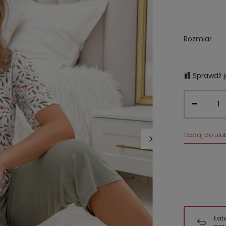
Rozmiar
Sprawdź j
Dodaj do ulu
Łat