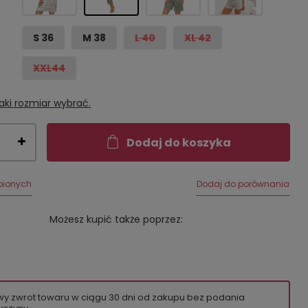
S 36
M 38
L 40
XL 42
XXL44
aki rozmiar wybrać.
Dodaj do koszyka
bionych
Dodaj do porównania
Możesz kupić także poprzez:
wy zwrot towaru w ciągu
30
dni od zakupu bez podania