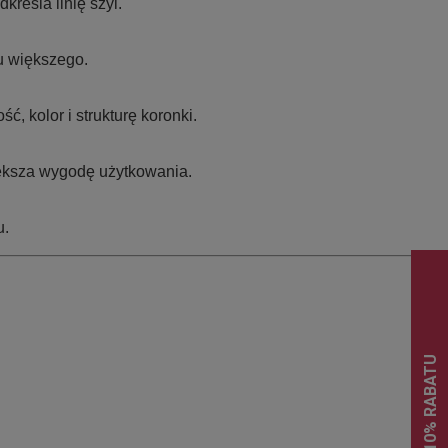
kreśla linię szyi.
u większego.
 kolor i strukturę koronki.
większa wygodę użytkowania.
u.