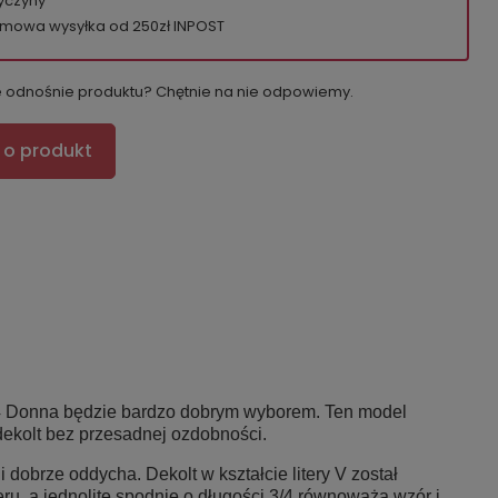
yczyny
mowa wysyłka od 250zł INPOST
e odnośnie produktu? Chętnie na nie odpowiemy.
 o produkt
3/4 Donna będzie bardzo dobrym wyborem. Ten model
dekolt bez przesadnej ozdobności.
dobrze oddycha. Dekolt w kształcie litery V został
ru, a jednolite spodnie o długości 3/4 równoważą wzór i