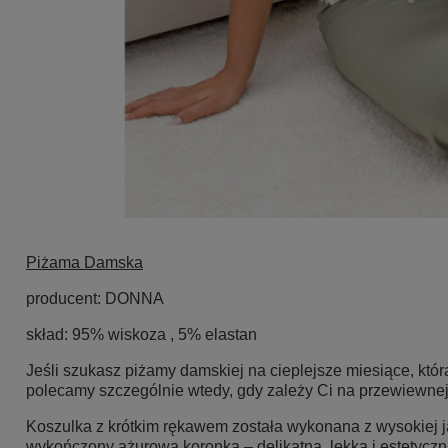
Piżama Damska
producent: DONNA
skład: 95% wiskoza , 5% elastan
Jeśli szukasz piżamy damskiej na cieplejsze miesiące, kt
polecamy szczególnie wtedy, gdy zależy Ci na przewiewnej 
Koszulka z krótkim rękawem została wykonana z wysokiej jak
wykończony ażurową koronką – delikatną, lekką i estetyczną