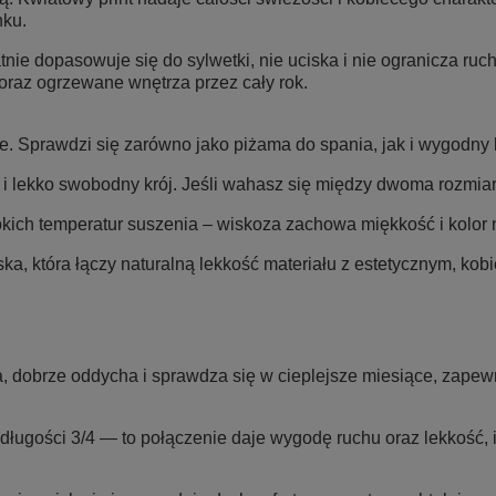
nku.
nie dopasowuje się do sylwetki, nie uciska i nie ogranicza ruch
oraz ogrzewane wnętrza przez cały rok.
le. Sprawdzi się zarówno jako piżama do spania, jak i wygodn
ekko swobodny krój. Jeśli wahasz się między dwoma rozmiaram
okich temperatur suszenia – wiskoza zachowa miękkość i kolor n
a, która łączy naturalną lekkość materiału z estetycznym, ko
a, dobrze oddycha i sprawdza się w cieplejsze miesiące, zapew
 długości 3/4 — to połączenie daje wygodę ruchu oraz lekkość, 