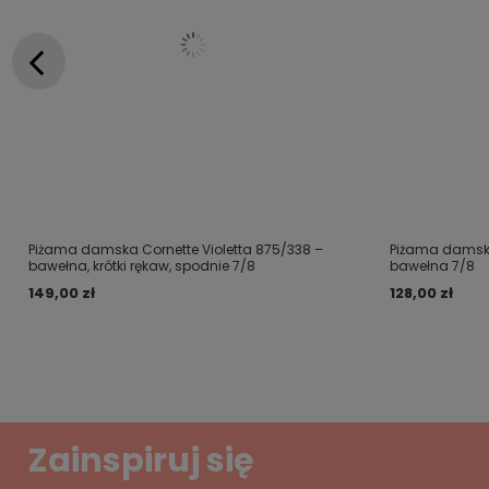
Piżama damska Cornette Violetta 875/338 –
Piżama damska
bawełna, krótki rękaw, spodnie 7/8
bawełna 7/8
149,00 zł
128,00 zł
Zainspiruj się