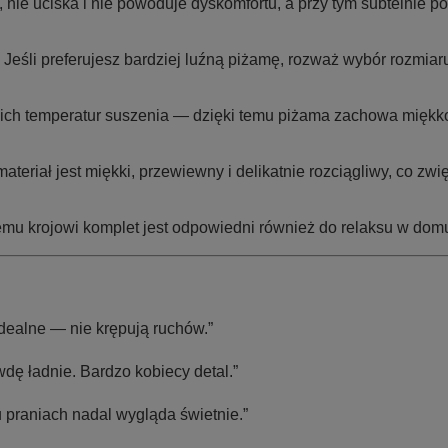
ie uciska i nie powoduje dyskomfortu, a przy tym subtelnie pod
Jeśli preferujesz bardziej luźną piżamę, rozważ wybór rozmiar
ich temperatur suszenia — dzięki temu piżama zachowa miękkość,
teriał jest miękki, przewiewny i delikatnie rozciągliwy, co z
mu krojowi komplet jest odpowiedni również do relaksu w dom
idealne — nie krępują ruchów.”
dę ładnie. Bardzo kobiecy detal.”
ku praniach nadal wygląda świetnie.”