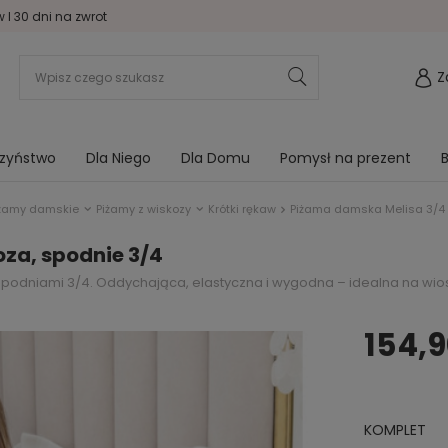
I 30 dni na zwrot
Z
rzyństwo
Dla Niego
Dla Domu
Pomysł na prezent
B
iżamy damskie
Piżamy z wiskozy
Krótki rękaw
Piżama damska Melisa 3/4 
za, spodnie 3/4
podniami 3/4. Oddychająca, elastyczna i wygodna – idealna na wiosn
154,9
KOMPLET