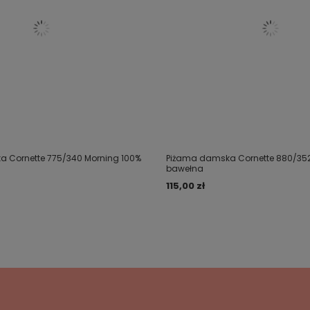
 Cornette 775/340 Morning 100%
Piżama damska Cornette 880/352
bawełna
115,00 zł