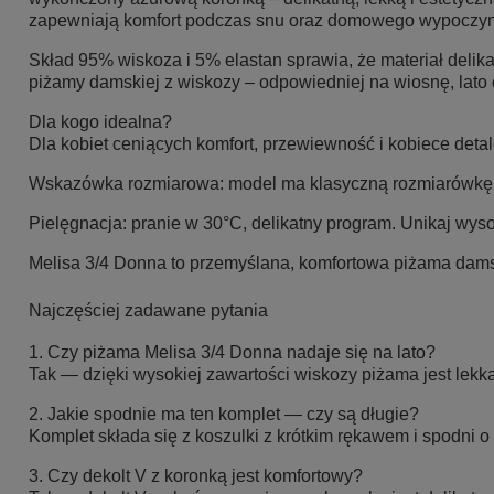
zapewniają komfort podczas snu oraz domowego wypoczy
Skład 95% wiskoza i 5% elastan sprawia, że materiał delikat
piżamy damskiej z wiskozy – odpowiedniej na wiosnę, lato 
Dla kogo idealna?
Dla kobiet ceniących komfort, przewiewność i kobiece deta
Wskazówka rozmiarowa: model ma klasyczną rozmiarówkę i l
Pielęgnacja: pranie w 30°C, delikatny program. Unikaj wys
Melisa 3/4 Donna to przemyślana, komfortowa piżama damsk
Najczęściej zadawane pytania
1. Czy piżama Melisa 3/4 Donna nadaje się na lato?
Tak — dzięki wysokiej zawartości wiskozy piżama jest lekk
2. Jakie spodnie ma ten komplet — czy są długie?
Komplet składa się z koszulki z krótkim rękawem i spodni o
3. Czy dekolt V z koronką jest komfortowy?