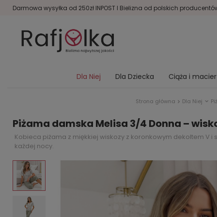
Darmowa wysyłka od 250zł INPOST I Bielizna od polskich producentów 
Dla Niej
Dla Dziecka
Ciąża i macie
Strona główna
Dla Niej
P
Piżama damska Melisa 3/4 Donna – wisko
Kobieca piżama z miękkiej wiskozy z koronkowym dekoltem V i s
każdej nocy.