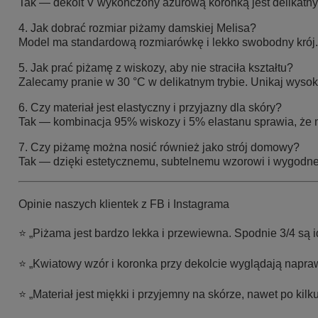
Tak — dekolt V wykończony ażurową koronką jest delikatny, n
4. Jak dobrać rozmiar piżamy damskiej Melisa?
Model ma standardową rozmiarówkę i lekko swobodny krój. 
5. Jak prać piżamę z wiskozy, aby nie straciła kształtu?
Zalecamy pranie w 30 °C w delikatnym trybie. Unikaj wysok
6. Czy materiał jest elastyczny i przyjazny dla skóry?
Tak — kombinacja 95% wiskozy i 5% elastanu sprawia, że ma
7. Czy piżamę można nosić również jako strój domowy?
Tak — dzięki estetycznemu, subtelnemu wzorowi i wygodne
Opinie naszych klientek z FB i Instagrama
⭐ „Piżama jest bardzo lekka i przewiewna. Spodnie 3/4 są 
⭐ „Kwiatowy wzór i koronka przy dekolcie wyglądają napraw
⭐ „Materiał jest miękki i przyjemny na skórze, nawet po kil