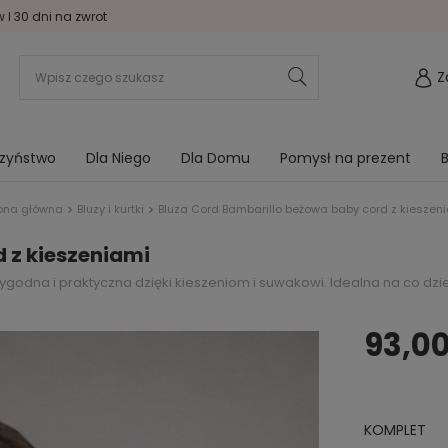
I 30 dni na zwrot
Z
rzyństwo
Dla Niego
Dla Domu
Pomysł na prezent
B
ona główna
Bluzy i kurtki
Bluza Cord Bambarillo beżowa baby cord z kieszen
 z kieszeniami
godna i praktyczna dzięki kieszeniom i suwakowi. Idealna na co dzie
93,00
KOMPLET