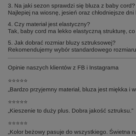
3. Na jaki sezon sprawdzi się bluza z baby cord?
Najlepiej na wiosnę, jesień oraz chłodniejsze dni 
4. Czy materiał jest elastyczny?
Tak, baby cord ma lekko elastyczną strukturę, co
5. Jak dobrać rozmiar bluzy sztruksowej?
Rekomendujemy wybór standardowego rozmiaru – 
Opinie naszych klientów z FB i Instagrama
⭐️⭐️⭐️⭐️⭐️
„Bardzo przyjemny materiał, bluza jest miękka i 
⭐️⭐️⭐️⭐️⭐️
„Kieszenie to duży plus. Dobra jakość sztruksu.”
⭐️⭐️⭐️⭐️⭐️
„Kolor beżowy pasuje do wszystkiego. Świetna n