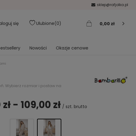
sklep@rafjolka.pl
aloguj się
Ulubione
0
0,00 zł
estsellery
Nowości
Okazje cenowe
iami
ń. Wybierz rozmiar i postaw na
 zł - 109,00 zł
/
szt.
brutto