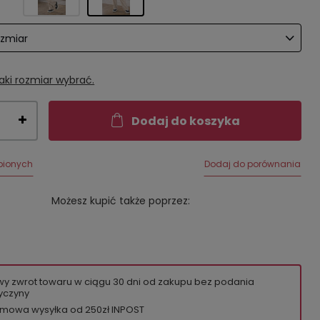
ozmiar
aki rozmiar wybrać.
Dodaj do koszyka
bionych
Dodaj do porównania
Możesz kupić także poprzez:
wy zwrot towaru w ciągu
30
dni od zakupu bez podania
yczyny
mowa wysyłka od 250zł INPOST