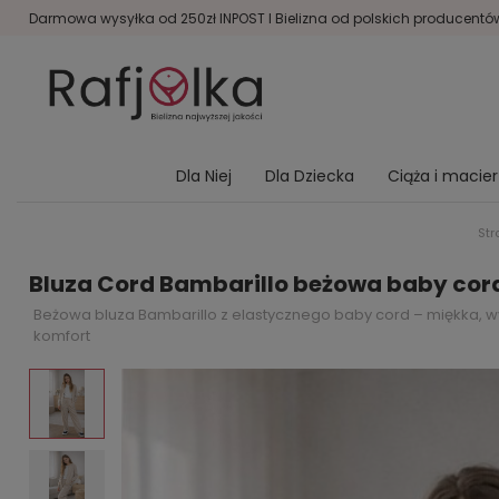
Darmowa wysyłka od 250zł INPOST I Bielizna od polskich producentów 
Dla Niej
Dla Dziecka
Ciąża i macie
Str
Bluza Cord Bambarillo beżowa baby cord
Beżowa bluza Bambarillo z elastycznego baby cord – miękka, wy
komfort