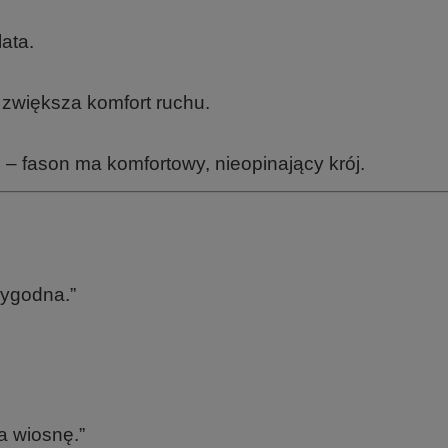
lata.
 zwiększa komfort ruchu.
fason ma komfortowy, nieopinający krój.
wygodna.”
a wiosnę.”