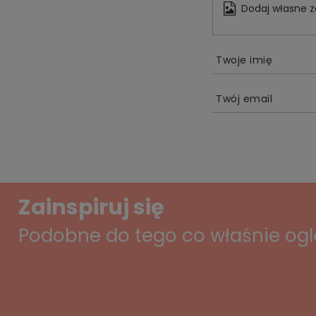
Dodaj własne z
Twoje imię
Twój email
Zainspiruj się
Podobne do tego co właśnie og