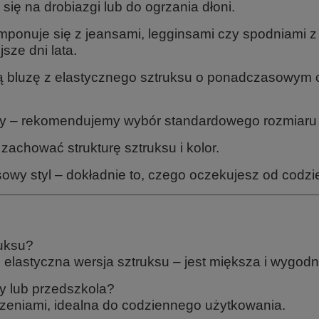
ię na drobiazgi lub do ogrzania dłoni.
onuje się z jeansami, legginsami czy spodniami z 
sze dni lata.
ą bluzę z elastycznego sztruksu o ponadczasowym c
y – rekomendujemy wybór standardowego rozmiaru z
 zachować strukturę sztruksu i kolor.
y styl – dokładnie to, czego oczekujesz od codzie
ruksu?
iej elastyczna wersja sztruksu – jest miększa i wygo
ły lub przedszkola?
zeniami, idealna do codziennego użytkowania.