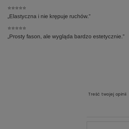
⭐️⭐️⭐️⭐️⭐️
„Elastyczna i nie krępuje ruchów.”
⭐️⭐️⭐️⭐️⭐️
„Prosty fason, ale wygląda bardzo estetycznie.”
Treść twojej opinii