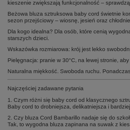
kieszenie zwiększają funkcjonalność – sprawdzą s
Beżowa bluza sztruksowa baby cord świetnie komp
sezon przejściowy – wiosnę, jesień oraz chłodniej
Dla kogo idealna? Dla osób, które cenią wygodn
starszych dzieci.
Wskazówka rozmiarowa: krój jest lekko swobodn
Pielęgnacja: pranie w 30°C, na lewej stronie, aby
Naturalna miękkość. Swoboda ruchu. Ponadczasow
Najczęściej zadawane pytania
1. Czym różni się baby cord od klasycznego szt
Baby cord to drobniejsza, delikatniejsza i bardz
2. Czy bluza Cord Bambarillo nadaje się do szko
Tak, to wygodna bluza zapinana na suwak z kies