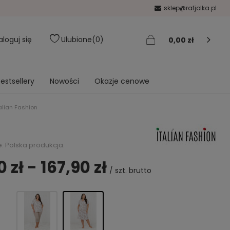
sklep@rafjolka.pl
aloguj się
Ulubione
0
0,00 zł
estsellery
Nowości
Okazje cenowe
alian Fashion
. Polska produkcja.
 zł - 167,90 zł
/
szt.
brutto