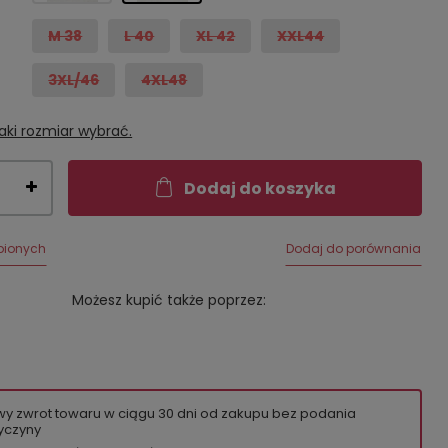
M 38
L 40
XL 42
XXL44
3XL/46
4XL48
aki rozmiar wybrać.
Dodaj do koszyka
bionych
Dodaj do porównania
Możesz kupić także poprzez:
wy zwrot towaru w ciągu
30
dni od zakupu bez podania
yczyny