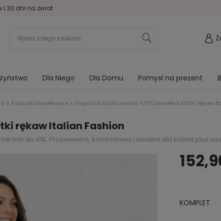
I 30 dni na zwrot
Z
rzyństwo
Dla Niego
Dla Domu
Pomysł na prezent
B
na
Koszulki bawełniane
Empiria koszula nocna 100% bawełna krótki rękaw It
ki rękaw Italian Fashion
arach do 4XL. Przewiewna, komfortowa i idealna dla kobiet plus size
152,90
KOMPLET