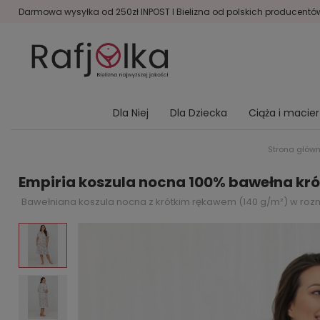
Darmowa wysyłka od 250zł INPOST I Bielizna od polskich producentów 
Dla Niej
Dla Dziecka
Ciąża i macie
Strona głów
Empiria koszula nocna 100% bawełna krót
Bawełniana koszula nocna z krótkim rękawem (140 g/m²) w rozmi