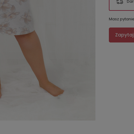
Dar
Masz pytani
Zapytaj