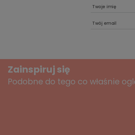
Twoje imię
Twój email
Zainspiruj się
Podobne do tego co właśnie og