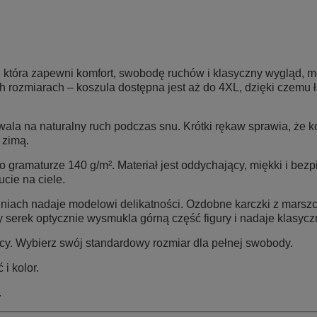
, która zapewni komfort, swobodę ruchów i klasyczny wygląd, 
ozmiarach – koszula dostępna jest aż do 4XL, dzięki czemu ła
wala na naturalny ruch podczas snu. Krótki rękaw sprawia, że ko
 zimą.
o gramaturze 140 g/m²
. Materiał jest oddychający, miękki i bez
cie na ciele.
ach nadaje modelowi delikatności. Ozdobne karczki z marszcz
ny serek optycznie wysmukla górną część figury i nadaje klasyc
cy. Wybierz swój standardowy rozmiar dla pełnej swobody.
i kolor.
.