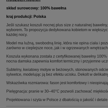
skład surowcow
y: 100% bawełna
kraj produkcji: Polska
Jeśli szukasz
koszuli nocnej plus size z naturalnej bawełny
wyborem. To propozycja dedykowana kobietom w większych r
każdej nocy.
Model ma luźną, swobodną linię, która nie opina ciała i poz
zarówno w cieplejsze noce, jak i w ogrzewanych wnętrzach
Koszula wykonana została z
certyfikowanej bawełny 100% 
nocna damska zapewnia komfort termiczny i przyjemne uczu
Subtelny, kwiatowy motyw w beżowych, stonowanych odcieni
sylwetce, modelując ją bez efektu ucisku. Dekolt w delikat
Wskazówka rozmiarowa: fason jest komfortowy i nieopinają
Pielęgnacja: pranie w 30–40°C pozwoli zachować miękkość 
Projektowana i szyta w Polsce z dbałością o jakość i detale