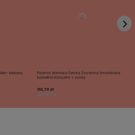
plex- beżowy
Piżama damska Sensis Savanna limonkowa
bawełna koszulka + szorty
110,70 zł
123,00 zł