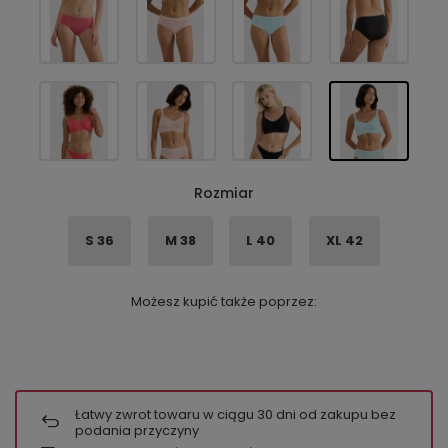
Rozmiar
S 36
M 38
L 40
XL 42
Możesz kupić także poprzez:
Łatwy zwrot towaru w ciągu
30
dni od zakupu bez
podania przyczyny