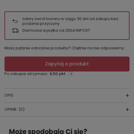
Łatwy zwrot towaru w ciągu
30
dni od zakupu bez
podania przyczyny
Darmowa wysyłka od 250zł INPOST
Masz pytanie odnośnie produktu? Chętnie na nie odpowiemy.
Zapytaj o produkt
Po zakupie otrzymasz:
6,50 pkt.
OPIS
OPINIE
(0)
Balerinki damskie
Napisz swoją opinię
producent:
Magnetis
Może spodobają Ci się?