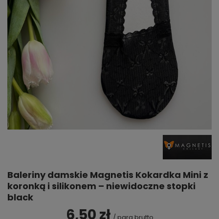
Baleriny damskie Magnetis Kokardka Mini z
koronką i silikonem – niewidoczne stopki
black
6,50 zł
/
para
brutto