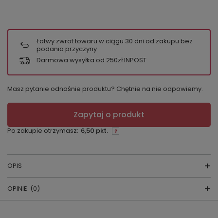
Łatwy zwrot towaru w ciągu
30
dni od zakupu bez
podania przyczyny
Darmowa wysyłka od 250zł INPOST
Masz pytanie odnośnie produktu? Chętnie na nie odpowiemy.
Zapytaj o produkt
Po zakupie otrzymasz:
6,50 pkt.
OPIS
OPINIE
(0)
Balerinki damskie
producent:
Magnetis