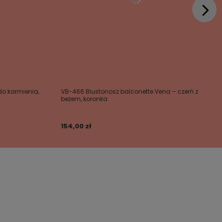
o karmienia,
VB-466 Biustonosz balconette Vena – czerń z
beżem, koronka
154,00 zł