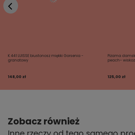
K 441 LUISSE biustonosz miękki Gorsenia -
Piżama damsk
granatowy
peach– wiskozo
148,00 zł
125,00 zł
Zobacz również
Inne rzeczy od tego samego pr