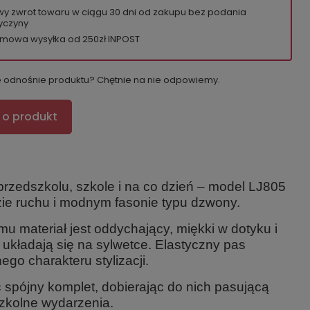
wy zwrot towaru w ciągu
30
dni od zakupu bez podania
yczyny
mowa wysyłka od 250zł INPOST
e odnośnie produktu? Chętnie na nie odpowiemy.
 o produkt
rzedszkolu, szkole i na co dzień – model LJ805
ie ruchu i modnym fasonie typu dzwony.
 materiał jest oddychający, miękki w dotyku i
e układają się na sylwetce. Elastyczny pas
o charakteru stylizacji.
ć spójny komplet, dobierając do nich pasującą
szkolne wydarzenia.