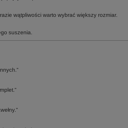
zie wątpliwości warto wybrać większy rozmiar.
go suszenia.
innych.”
mplet.”
awełny.”