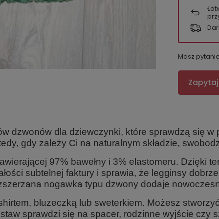
Łat
prz
Dar
Masz pytani
Zapytaj
w dzwonów dla dziewczynki, które sprawdzą się w p
dy, gdy zależy Ci na naturalnym składzie, swobodz
ierającej 97% bawełny i 3% elastomeru. Dzięki temu
łości subtelnej faktury i sprawia, że legginsy dobrz
ozszerzana nogawka typu dzwony dodaje nowoczesneg
T-shirtem, bluzeczką lub sweterkiem. Możesz stworzy
zestaw sprawdzi się na spacer, rodzinne wyjście czy 