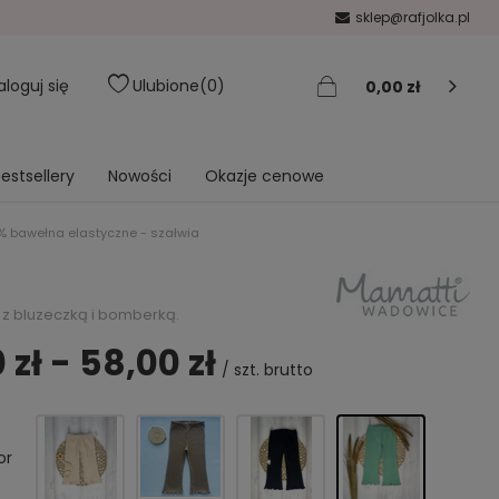
sklep@rafjolka.pl
aloguj się
Ulubione
0
0,00 zł
estsellery
Nowości
Okazje cenowe
% bawełna elastyczne - szałwia
 z bluzeczką i bomberką.
 zł - 58,00 zł
/
szt.
brutto
or