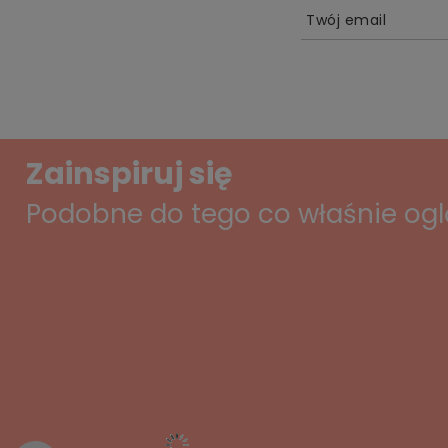
Twój email
Zainspiruj się
Podobne do tego co właśnie og