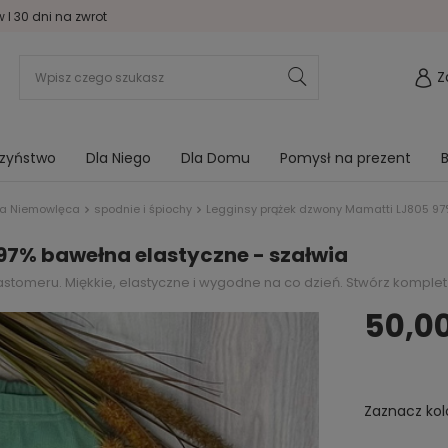
I 30 dni na zwrot
Z
rzyństwo
Dla Niego
Dla Domu
Pomysł na prezent
B
zna Niemowlęca
spodnie i śpiochy
Legginsy prążek dzwony Mamatti LJ805 97
97% bawełna elastyczne - szałwia
tomeru. Miękkie, elastyczne i wygodne na co dzień. Stwórz komplet
50,00
Zaznacz kol