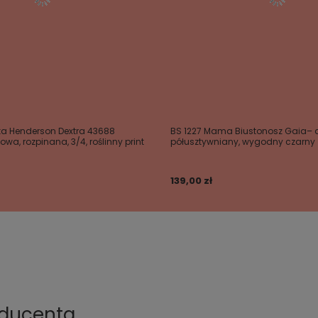
a Henderson Dextra 43688
BS 1227 Mama Biustonosz Gaia– d
wa, rozpinana, 3/4, roślinny print
półusztywniany, wygodny czarny
139,00 zł
oducenta