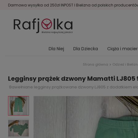
Darmowa wysyłka od 250zł INPOST I Bielizna od polskich producentów 
Dla Niej
Dla Dziecka
Ciąża i macie
Strona główna
Odzież i Bieli
Legginsy prążek dzwony Mamatti LJ805 
Bawełniane legginsy prążkowane dzwony LJ805 z dodatkiem elas