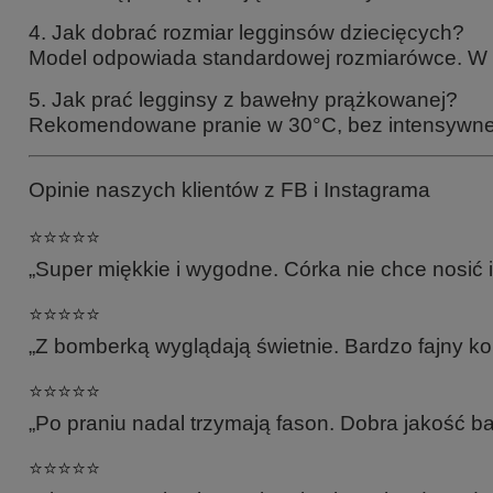
4. Jak dobrać rozmiar legginsów dziecięcych?
Model odpowiada standardowej rozmiarówce. W ra
5. Jak prać legginsy z bawełny prążkowanej?
Rekomendowane pranie w 30°C, bez intensywne
Opinie naszych klientów z FB i Instagrama
⭐️⭐️⭐️⭐️⭐️
„Super miękkie i wygodne. Córka nie chce nosić 
⭐️⭐️⭐️⭐️⭐️
„Z bomberką wyglądają świetnie. Bardzo fajny ko
⭐️⭐️⭐️⭐️⭐️
„Po praniu nadal trzymają fason. Dobra jakość b
⭐️⭐️⭐️⭐️⭐️