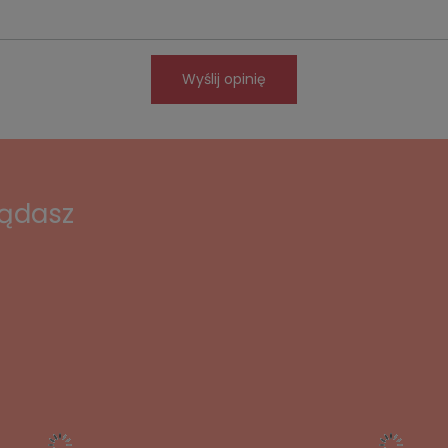
Wyślij opinię
lądasz