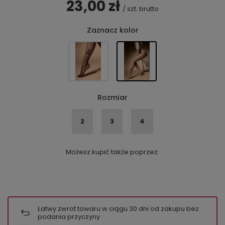
23,00 zł
/
szt.
brutto
Zaznacz kolor
Rozmiar
2
3
4
Możesz kupić także poprzez:
Łatwy zwrot towaru w ciągu
30
dni od zakupu bez
podania przyczyny