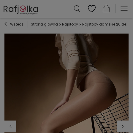
Wstecz
Strona główna
Rajstopy
Rajstopy damskie 20 den Aile