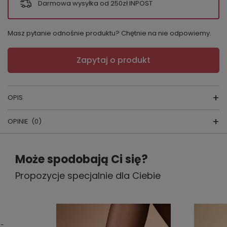
Darmowa wysyłka od 250zł INPOST
Masz pytanie odnośnie produktu? Chętnie na nie odpowiemy.
Zapytaj o produkt
OPIS
OPINIE
(0)
Rajstopy
Napisz swoją opinię
Kraj produkcji:
POLSKA
Może spodobają Ci się?
Jeśli szukasz rajstop damskich, które łączą
Propozycje specjalnie dla Ciebie
Twoja ocena:
5/5
elegancję, trwałość i subtelny dekor, model
12603 Ailes 20 den Knittex
będzie
doskonałym wyborem. Ten model polecamy
szczególnie, gdy zależy Ci na lekkim,
Treść twojej opinii
 -