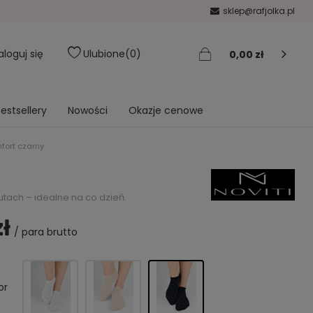
sklep@rafjolka.pl
aloguj się
Ulubione
0
0,00 zł
estsellery
Nowości
Okazje cenowe
mfort czarny
utach – idealne na co dzień.
zł
/
para
brutto
or