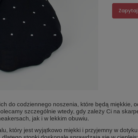
Zapytaj
ich do codziennego noszenia
, które będą miękkie, 
olecamy szczególnie wtedy, gdy zależy Ci na skarpe
neakersach, jak i w lekkim obuwiu.
lu
, który jest wyjątkowo miękki i przyjemny w doty
 dlatego stopki doskonale sprawdzają się w cieplej