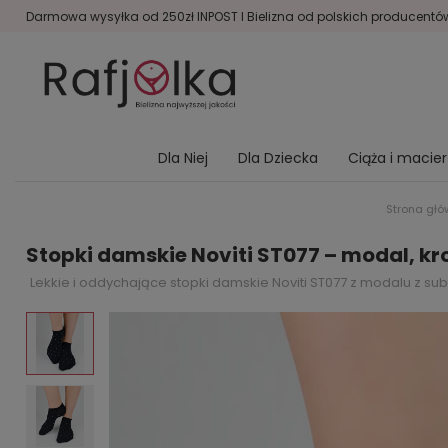
Darmowa wysyłka od 250zł INPOST I Bielizna od polskich producentów 
Dla Niej
Dla Dziecka
Ciąża i macie
Strona gł
Stopki damskie Noviti ST077 – modal, kr
Lekkie i oddychające stopki damskie Noviti ST077 z modalu z sub