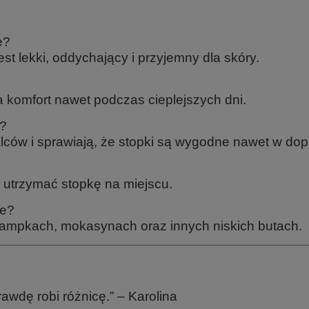
e?
est lekki, oddychający i przyjemny dla skóry.
 komfort nawet podczas cieplejszych dni.
t?
 palców i sprawiają, że stopki są wygodne nawet w 
 utrzymać stopkę na miejscu.
ie?
trampkach, mokasynach oraz innych niskich butach.
awdę robi różnicę.” – Karolina