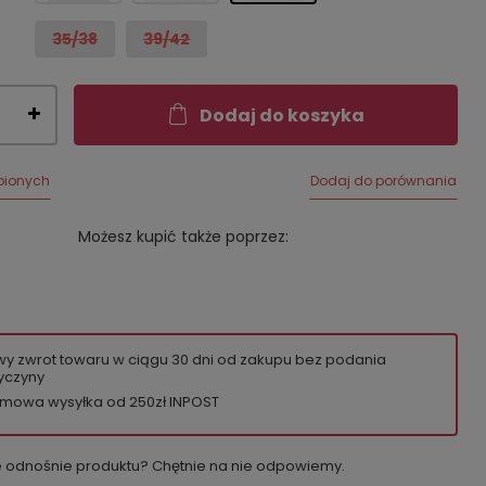
35/38
39/42
Dodaj do koszyka
bionych
Dodaj do porównania
Możesz kupić także poprzez:
wy zwrot towaru w ciągu
30
dni od zakupu bez podania
yczyny
mowa wysyłka od 250zł INPOST
e odnośnie produktu? Chętnie na nie odpowiemy.