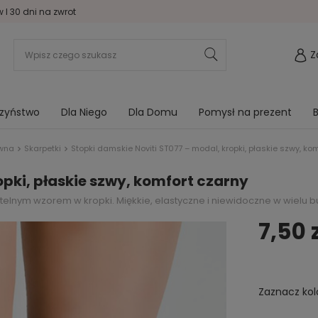
I 30 dni na zwrot
Z
rzyństwo
Dla Niego
Dla Domu
Pomysł na prezent
B
ówna
Skarpetki
Stopki damskie Noviti ST077 – modal, kropki, płaskie szwy, ko
opki, płaskie szwy, komfort czarny
telnym wzorem w kropki. Miękkie, elastyczne i niewidoczne w wielu b
7,50 
Zaznacz kol