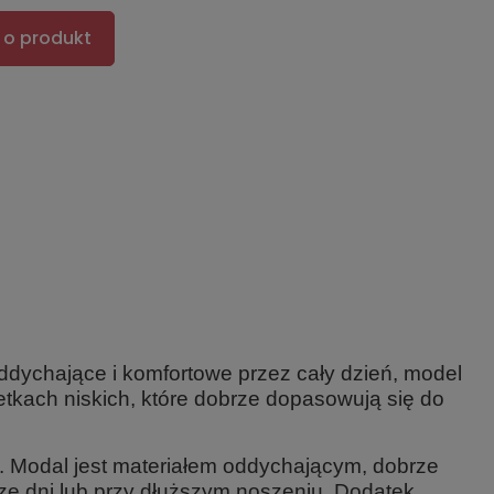
 o produkt
oddychające i komfortowe przez cały dzień, model
tkach niskich, które dobrze dopasowują się do
ku. Modal jest materiałem oddychającym, dobrze
sze dni lub przy dłuższym noszeniu. Dodatek