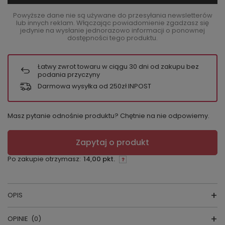
Powyższe dane nie są używane do przesyłania newsletterów
lub innych reklam. Włączając powiadomienie zgadzasz się
jedynie na wysłanie jednorazowo informacji o ponownej
dostępności tego produktu.
Łatwy zwrot towaru w ciągu
30
dni od zakupu bez
podania przyczyny
Darmowa wysyłka od 250zł INPOST
Masz pytanie odnośnie produktu? Chętnie na nie odpowiemy.
Zapytaj o produkt
Po zakupie otrzymasz:
14,00 pkt.
OPIS
OPINIE
(0)