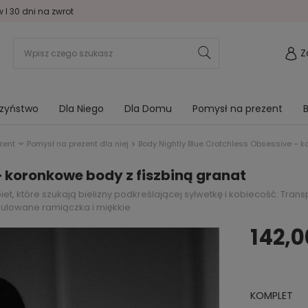
I 30 dni na zwrot
Z
rzyństwo
Dla Niego
Dla Domu
Pomysł na prezent
B
zent
Pomysł na prezent dla niej
Body Nightly Blue Crotchless Obsessive – k
– koronkowe body z fiszbiną granat
t, które szukają bielizny podkreślającej sylwetkę i kobiecość. Trans
gulowane ramiączka i miękkie
142,0
KOMPLET