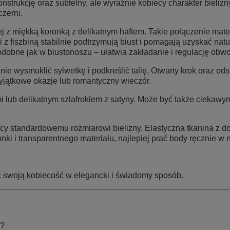
strukcję oraz subtelny, ale wyraźnie kobiecy charakter bielizn
czerni.
j z miękką koronką z delikatnym haftem. Takie połączenie mater
ki z fiszbiną stabilnie podtrzymują biust i pomagają uzyskać na
podobne jak w biustonoszu – ułatwia zakładanie i regulację obw
ie wysmuklić sylwetkę i podkreślić talię. Otwarty krok oraz od
wyjątkowe okazje lub romantyczny wieczór.
i lub delikatnym szlafrokiem z satyny. Może być także ciekawym
 standardowemu rozmiarowi bielizny. Elastyczna tkanina z do
i i transparentnego materiału, najlepiej prać body ręcznie w n
lić swoją kobiecość w elegancki i świadomy sposób.
i?