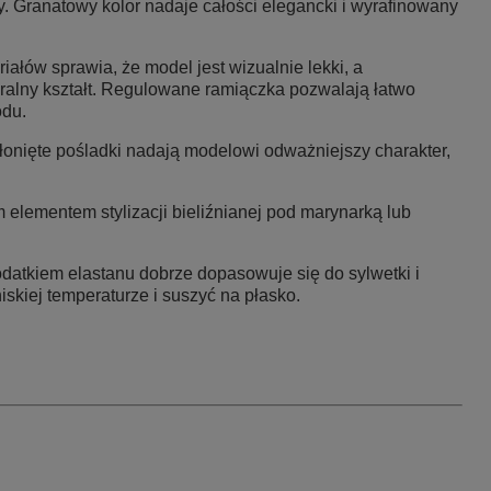
y. Granatowy kolor nadaje całości elegancki i wyrafinowany
iałów sprawia, że model jest wizualnie lekki, a
turalny kształt. Regulowane ramiączka pozwalają łatwo
odu.
słonięte pośladki nadają modelowi odważniejszy charakter,
 elementem stylizacji bieliźnianej pod marynarką lub
datkiem elastanu dobrze dopasowuje się do sylwetki i
iskiej temperaturze i suszyć na płasko.