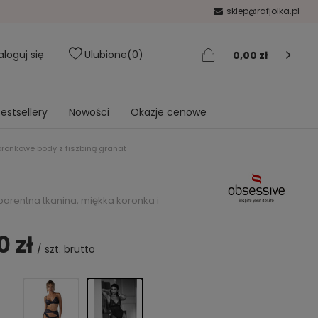
sklep@rafjolka.pl
aloguj się
Ulubione
0
0,00 zł
estsellery
Nowości
Okazje cenowe
oronkowe body z fiszbiną granat
parentna tkanina, miękka koronka i
0 zł
/
szt.
brutto