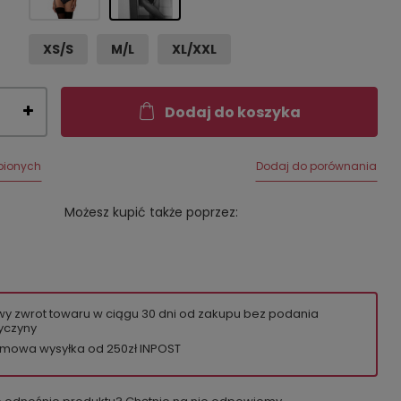
XS/S
M/L
XL/XXL
Dodaj do koszyka
bionych
Dodaj do porównania
Możesz kupić także poprzez:
wy zwrot towaru w ciągu
30
dni od zakupu bez podania
yczyny
mowa wysyłka od 250zł INPOST