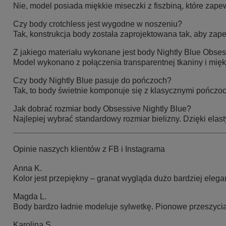
Nie, model posiada miękkie miseczki z fiszbiną, które zapewn
Czy body crotchless jest wygodne w noszeniu?
Tak, konstrukcja body została zaprojektowana tak, aby zape
Z jakiego materiału wykonane jest body Nightly Blue Obse
Model wykonano z połączenia transparentnej tkaniny i miękk
Czy body Nightly Blue pasuje do pończoch?
Tak, to body świetnie komponuje się z klasycznymi pończo
Jak dobrać rozmiar body Obsessive Nightly Blue?
Najlepiej wybrać standardowy rozmiar bielizny. Dzięki ela
Opinie naszych klientów z FB i Instagrama
Anna K.
Kolor jest przepiękny – granat wygląda dużo bardziej elega
Magda L.
Body bardzo ładnie modeluje sylwetkę. Pionowe przeszyci
Karolina S.