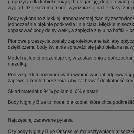
propozycja dla kobiet ceniących elegancję, dopracowaną kon
wygląd, dzięki czemu model wyróżnia się na tle klasycznej 
Body wykonano z lekkiej, transparentnej tkaniny zestawione
jednocześnie pięknie podkreśla linię ciała. Miękkie misecz
dopasować body do sylwetki, a zapięcie z tyłu na haftki – 
Pionowe przeszycia zostały zaprojektowane tak, aby optyczn
dzięki czemu body świetnie sprawdzi się jako bielizna na 
Model najlepiej prezentuje się w zestawieniu z pończocham
narzutką.
Pod względem rozmiaru warto wybrać wariant odpowiadający
zapewnia komfort noszenia. Aby zachować delikatność koronk
Skład materiału: 94% poliamid, 6% elastan.
Body Nightly Blue to model dla kobiet, które chcą podkreś
Najczęściej zadawane pytania
Czy body Nightly Blue Obsessive ma usztywniane miseczk