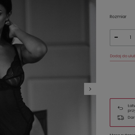
Rozmiar
Dodaj do ulu
Łat
prz
Dar