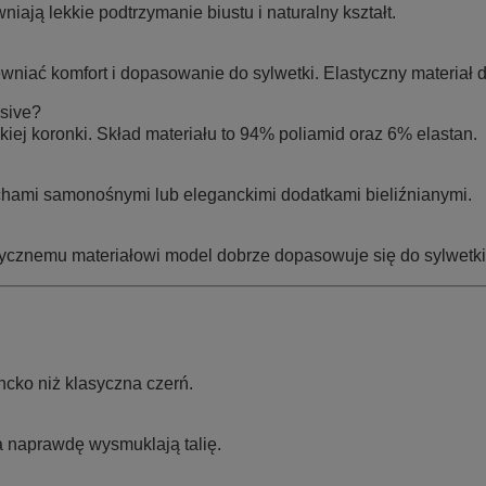
iają lekkie podtrzymanie biustu i naturalny kształt.
wniać komfort i dopasowanie do sylwetki. Elastyczny materiał 
ssive?
iej koronki. Skład materiału to 94% poliamid oraz 6% elastan.
chami samonośnymi lub eleganckimi dodatkami bieliźnianymi.
stycznemu materiałowi model dobrze dopasowuje się do sylwetki
ncko niż klasyczna czerń.
a naprawdę wysmuklają talię.