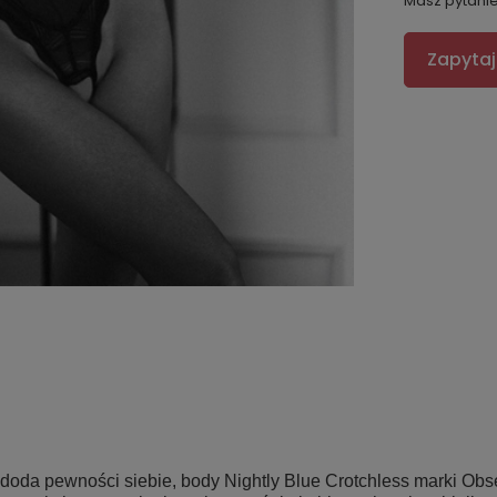
Masz pytani
Zapytaj
 i doda pewności siebie, body Nightly Blue Crotchless marki Ob