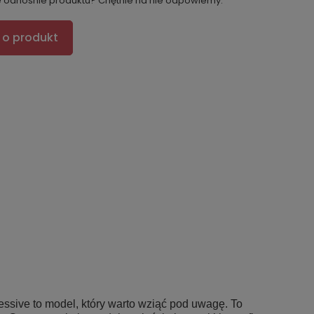
e odnośnie produktu? Chętnie na nie odpowiemy.
 o produkt
sessive to model, który warto wziąć pod uwagę. To