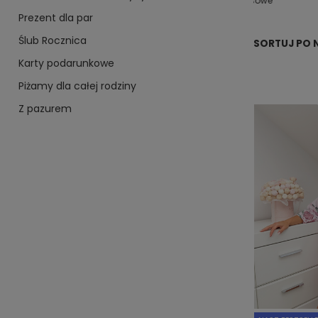
rodziny
damskie
modelująca
dresowe
Prezent dla par
Ślub Rocznica
SORTUJ PO 
Karty podarunkowe
Piżamy dla całej rodziny
Z pazurem