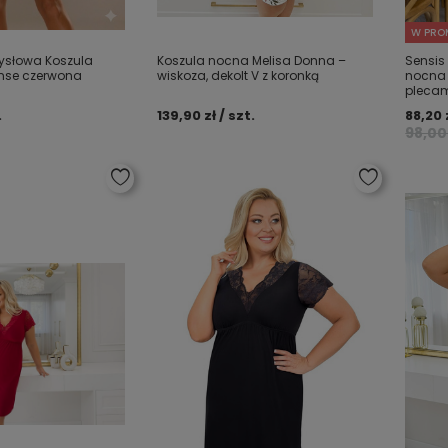
W PRO
ysłowa Koszula
Koszula nocna Melisa Donna –
Sensis
nse czerwona
wiskoza, dekolt V z koronką
nocna 
pleca
.
139,90 zł / szt.
88,20 z
98,00