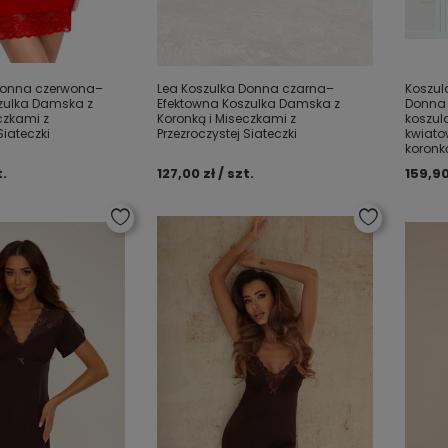
Donna czerwona–
Lea Koszulka Donna czarna–
Koszul
zulka Damska z
Efektowna Koszulka Damska z
Donna 
czkami z
Koronką i Miseczkami z
koszul
Siateczki
Przezroczystej Siateczki
kwiato
koronką
t.
127,00 zł / szt.
159,90