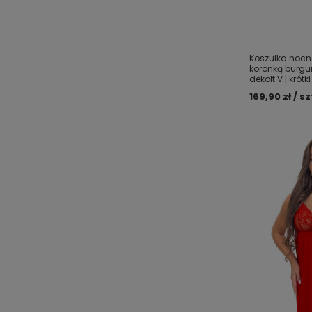
Koszulka nocn
koronką burgu
dekolt V | krótk
169,90 zł / sz