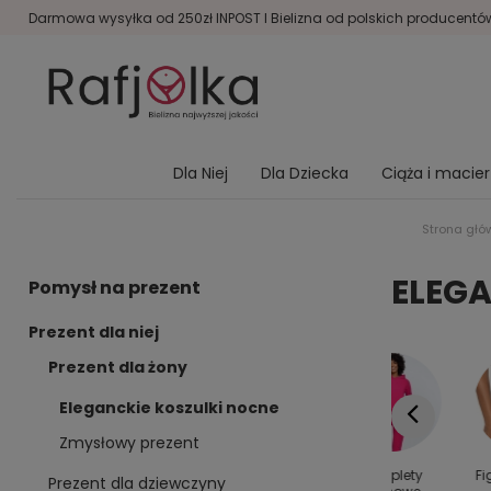
Darmowa wysyłka od 250zł INPOST I Bielizna od polskich producentów 
Dla Niej
Dla Dziecka
Ciąża i macie
Strona głó
ELEGA
Pomysł na prezent
Prezent dla niej
Prezent dla żony
Eleganckie koszulki nocne
Zmysłowy prezent
y dla
Kolanówki
Bielizna
Komplety
Fi
Prezent dla dziewczyny