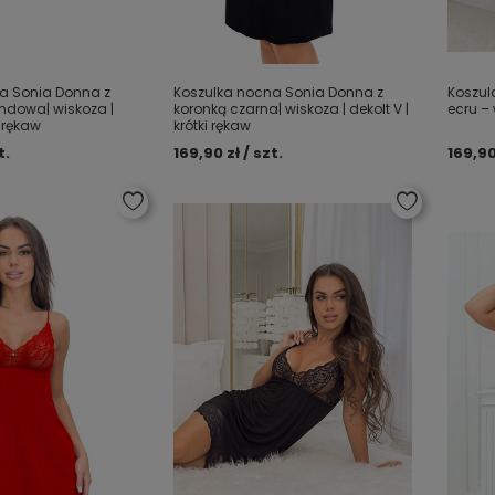
a Sonia Donna z
Koszulka nocna Sonia Donna z
Koszul
ndowa| wiskoza |
koronką czarna| wiskoza | dekolt V |
ecru – 
i rękaw
krótki rękaw
t.
169,90 zł / szt.
169,90