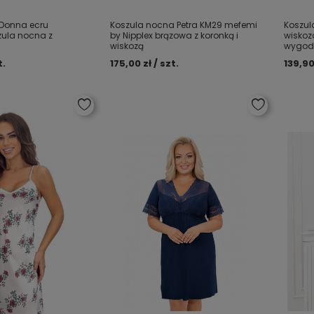
 Donna ecru
Koszula nocna Petra KM29 mefemi
Koszul
ula nocna z
by Nipplex brązowa z koronką i
wiskoz
wiskozą
wygo
t.
175,00 zł / szt.
139,90