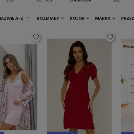
-35%
do -30%
prezentowe
uda
NAZWIE A-Z
ROZMIARY
KOLOR
MARKA
PRZE