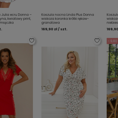
 Julia ecru Donna –
Koszula nocna Linda Plus Donna
Koszul
na, kwiatowy print,
wiskoza koronka krótki rękaw-
wiskoz
amiączka
granatowa
niebie
t.
169,90 zł / szt.
169,90
- 9,80 