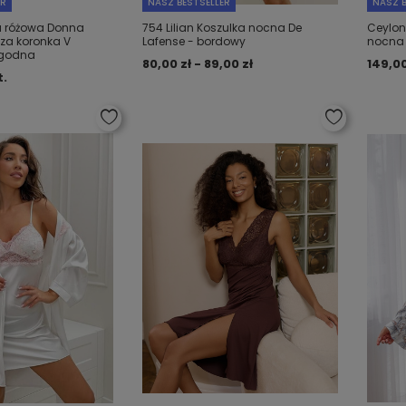
ER
NASZ BESTSELLER
NASZ B
a różowa Donna
754 Lilian Koszulka nocna De
Ceylon
za koronka V
Lafense - bordowy
nocna
ygodna
80,00 zł - 89,00 zł
149,00
t.