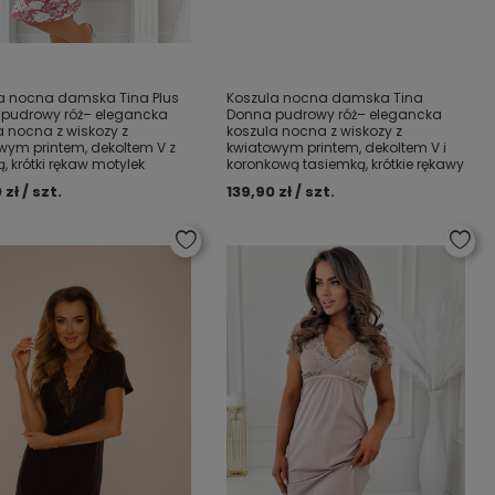
a nocna damska Tina Plus
Koszula nocna damska Tina
pudrowy róż– elegancka
Donna pudrowy róż– elegancka
a nocna z wiskozy z
koszula nocna z wiskozy z
wym printem, dekoltem V z
kwiatowym printem, dekoltem V i
, krótki rękaw motylek
koronkową tasiemką, krótkie rękawy
 zł / szt.
139,90 zł / szt.