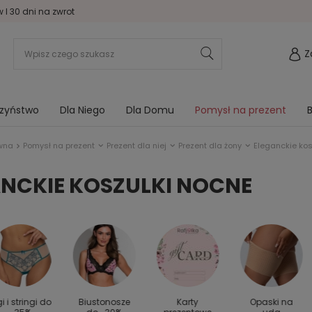
I 30 dni na zwrot
Z
rzyństwo
Dla Niego
Dla Domu
Pomysł na prezent
B
wna
Pomysł na prezent
Prezent dla niej
Prezent dla żony
Eleganckie kos
NCKIE KOSZULKI NOCNE
gi i stringi do
Biustonosze
Karty
Opaski na