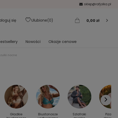
sklep@rafjolka.pl
aloguj się
Ulubione
0
0,00 zł
estsellery
Nowości
Okazje cenowe
zulki nocne
Gładkie
Biustonosze
Szlafroki
Piżamy