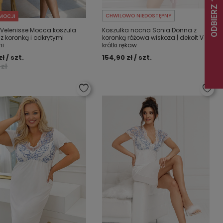
CHWILOWO NIEDOSTĘPNY
MOCJI
 Velenisse Mocca koszula
Koszulka nocna Sonia Donna z
z koronką i odkrytymi
koronką różowa wiskoza | dekolt V |
mi
krótki rękaw
ł / szt.
154,90 zł / szt.
 zł