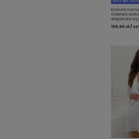
NASZ BESTSELL
Koszula nocn
Gabriela wisko
elegancka w
139,90 zł / sz