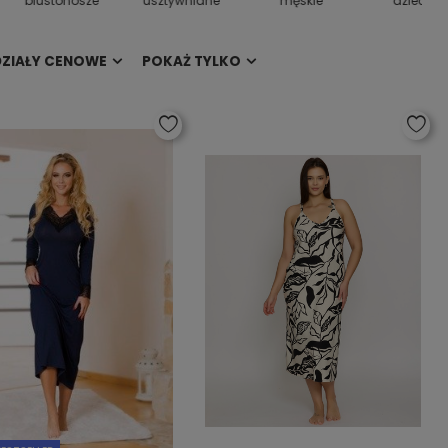
biustonosze
usztywniane
męskie
dziecięc
DZIAŁY CENOWE
POKAŻ TYLKO